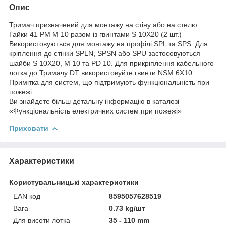
Опис
Тримач призначений для монтажу на стіну або на стелю.
Гайки 41 PM M 10 разом із гвинтами S 10X20 (2 шт.)
Використовуються для монтажу на профілі SPL та SPS. Для
кріплення до стінки SPLN, SPSN або SPU застосовуються
шайби S 10X20, M 10 та PD 10. Для прикріплення кабельного
лотка до Тримачу DT використовуйте гвинти NSM 6X10.
Примітка для систем, що підтримують функціональність при
пожежі.
Ви знайдете більш детальну інформацію в каталозі
«Функціональність електричних систем при пожежі»
Приховати
Характеристики
Користувальницькі характеристики
EAN код
8595057628519
Вага
0.73 kg/шт
Для висоти лотка
35 - 110 mm