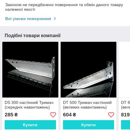
Законом не передбачено повернення та обмін даного товару
належної якості
Всі умови повернення
Подібні товари компанії
DS 300 настінний Тримач
DT 500 Тримач настінний
DT 8
(середніх навантажень)
(великих навантажень)
(вел
285
604
819
₴
₴
Купити
Купити