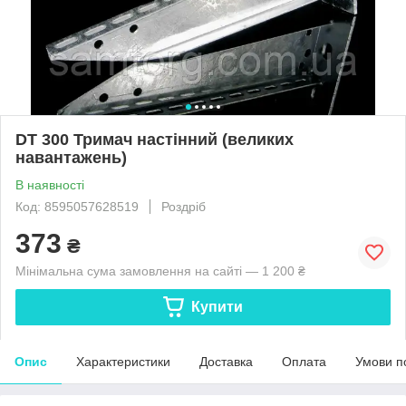
DT 300 Тримач настінний (великих
навантажень)
В наявності
Код: 8595057628519
Роздріб
373
₴
Мінімальна сума замовлення на сайті — 1 200 ₴
Купити
Опис
Характеристики
Доставка
Оплата
Умови п