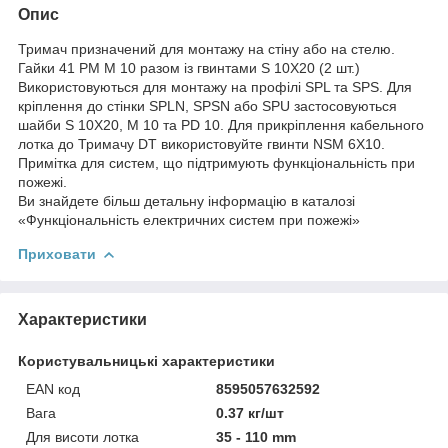
Опис
Тримач призначений для монтажу на стіну або на стелю.
Гайки 41 PM M 10 разом із гвинтами S 10X20 (2 шт.)
Використовуються для монтажу на профілі SPL та SPS. Для
кріплення до стінки SPLN, SPSN або SPU застосовуються
шайби S 10X20, M 10 та PD 10. Для прикріплення кабельного
лотка до Тримачу DT використовуйте гвинти NSM 6X10.
Примітка для систем, що підтримують функціональність при
пожежі.
Ви знайдете більш детальну інформацію в каталозі
«Функціональність електричних систем при пожежі»
Приховати
Характеристики
Користувальницькі характеристики
EAN код
8595057632592
Вага
0.37 кг/шт
Для висоти лотка
35 - 110 mm