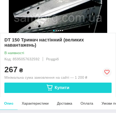
DT 150 Тримач настінний (великих
навантажень)
В наявності
Код: 8595057632592
Роздріб
267
₴
Мінімальна сума замовлення на сайті — 1 200 ₴
Купити
Опис
Характеристики
Доставка
Оплата
Умови п