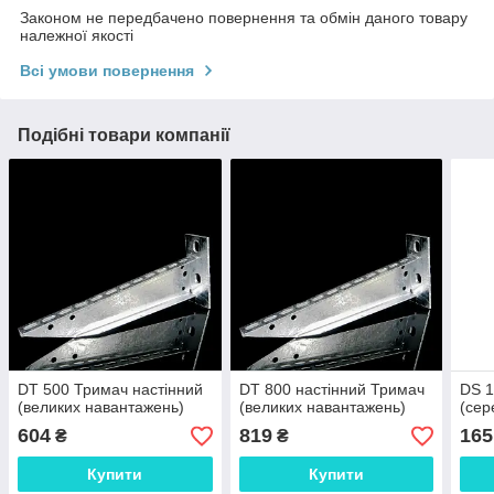
Законом не передбачено повернення та обмін даного товару
належної якості
Всі умови повернення
Подібні товари компанії
DT 500 Тримач настінний
DT 800 настінний Тримач
DS 1
(великих навантажень)
(великих навантажень)
(сер
604
819
165
₴
₴
Купити
Купити