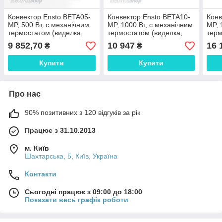
Конвектор Ensto BETA05-
Конвектор Ensto BETA10-
Конв
MP, 500 Вт, c механічним
MP, 1000 Вт, c механічним
MP, 
термостатом (виделка,
термостатом (виделка,
терм
ніжки в комплекті)
ніжки в комплекті)
ніжк
9 852,70
10 947
16 
₴
₴
Купити
Купити
Про нас
90% позитивних з 120 відгуків за рік
Працює з 31.10.2013
м. Київ
Шахтарська, 5, Київ, Україна
Контакти
Сьогодні працює з 09:00 до 18:00
Показати весь графік роботи