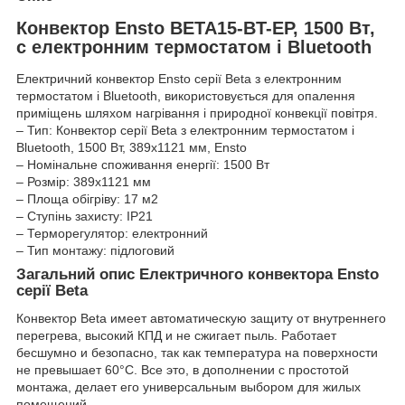
Конвектор Ensto BETA15-BT-EP, 1500 Вт,
c електронним термостатом і Bluetooth
Електричний конвектор Ensto серії Beta з електронним
термостатом і Bluetooth, використовується для опалення
приміщень шляхом нагрівання і природної конвекції повітря.
– Тип: Конвектор серії Beta з електронним термостатом і
Bluetooth, 1500 Вт, 389х1121 мм, Ensto
– Номінальне споживання енергії: 1500 Вт
– Розмір: 389х1121 мм
– Площа обігріву: 17 м2
– Ступінь захисту: ІР21
– Терморегулятор: електронний
– Тип монтажу: підлоговий
Загальний опис Електричного конвектора Ensto
серії Beta
Конвектор Beta имеет автоматическую защиту от внутреннего
перегрева, высокий КПД и не сжигает пыль. Работает
бесшумно и безопасно, так как температура на поверхности
не превышает 60°С. Все это, в дополнении с простотой
монтажа, делает его универсальным выбором для жилых
помещений.