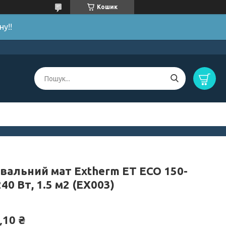
Кошик
у!!
івальний мат Extherm ET ECO 150-
240 Вт, 1.5 м2 (EX003)
,10 ₴