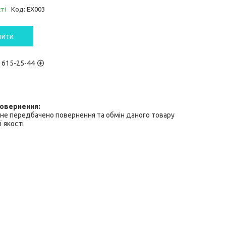
ті
Код:
EX003
пити
) 615-25-44
не передбачено повернення та обмін даного товару
 якості