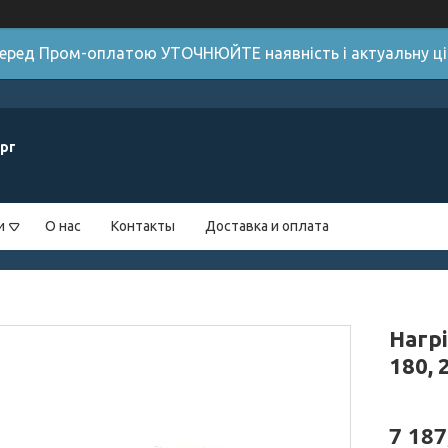
 Перед Пром-оплатою УТОЧНЮЙТЕ наявність і актуальну цін
рг
и
О нас
Контакты
Доставка и оплата
Нагр
180, 
7 187