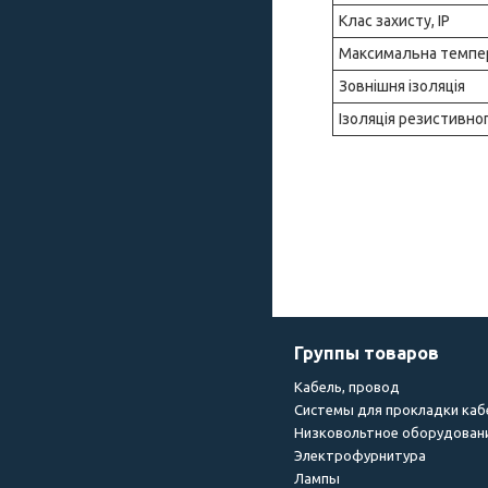
Клас захисту, IP
Максимальна темпе
Зовнішня ізоляція
Ізоляція резистивно
Группы товаров
Кабель, провод
Системы для прокладки каб
Низковольтное оборудован
Электрофурнитура
Лампы