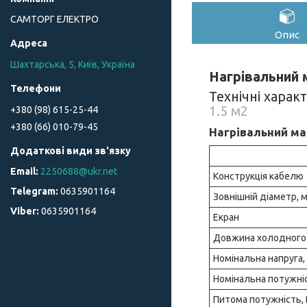
САМТОРГ ЕЛЕКТРО
Опис
Шахтарська, 5, Київ, Україна
Нагрівальний м
Технічні харак
1.5 м2
+380 (98) 615-25-44
+380 (66) 010-79-45
Нагрівальний ма
2250688@ukr.net
Конструкція кабелю
0635901164
Зовнішній діаметр, 
0635901164
Екран
Довжина холодного 
Номінальна напруга,
Номінальна потужніс
Питома потужність,