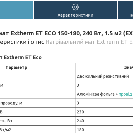
Характеристики
І
ат Extherm ET ECO 150-180, 240 Вт, 1.5 м2 (EX
теристики і опис
Нагрівальний мат Extherm ET E
т Extherm ET Eco
Параметр
Зна
двожильний резистивний
мм
3
Алюмінієва фольга +
провід
проводу, м
3
 В
230
ть, Вт
240
 Вт/м2
180