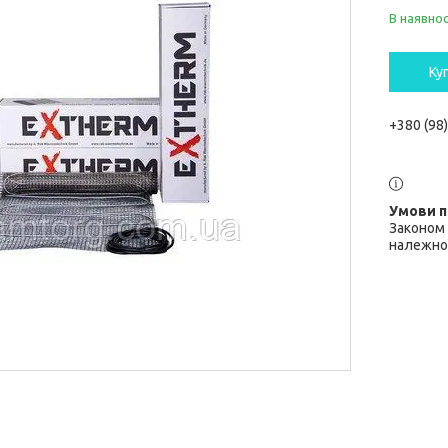
В наявнос
Ку
+380 (98
Законом 
належної