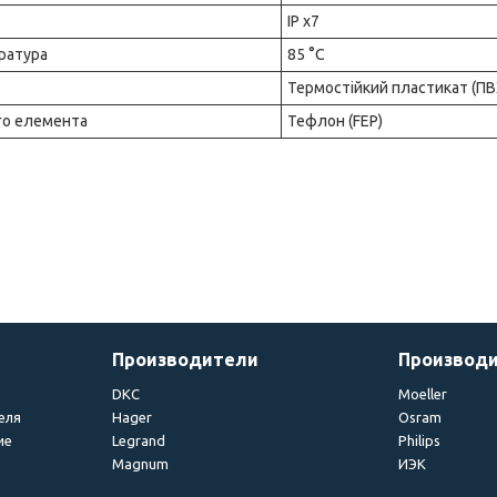
IP x7
ратура
85 °С
Термостійкий пластикат (ПВ
го елемента
Тефлон (FEP)
Производители
Производ
DKC
Moeller
еля
Hager
Osram
ие
Legrand
Philips
Magnum
ИЭК