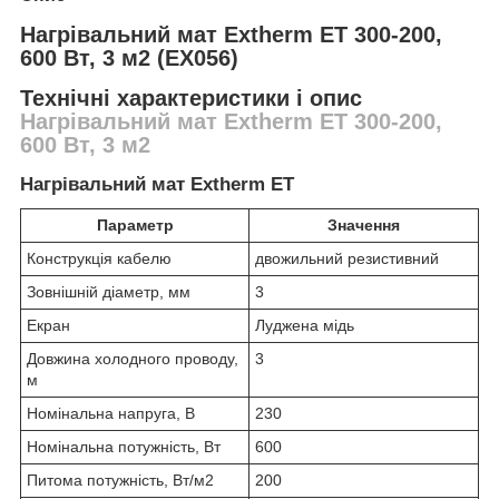
Нагрівальний мат Extherm ET 300-200,
600 Вт, 3 м2 (EX056)
Технічні характеристики і опис
Нагрівальний мат Extherm ET 300-200,
600 Вт, 3 м2
Нагрівальний мат Extherm ET
Параметр
Значення
Конструкція кабелю
двожильний резистивний
Зовнішній діаметр, мм
3
Екран
Луджена мідь
Довжина холодного проводу,
3
м
Номінальна напруга, В
230
Номінальна потужність, Вт
600
Питома потужність, Вт/м2
200