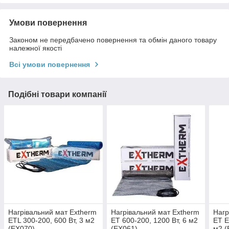
Умови повернення
Законом не передбачено повернення та обмін даного товару
належної якості
Всі умови повернення
Подібні товари компанії
Нагрівальний мат Extherm
Нагрівальний мат Extherm
Нагр
ETL 300-200, 600 Вт, 3 м2
ET 600-200, 1200 Вт, 6 м2
ET E
(EX070)
(EX061)
м2 (