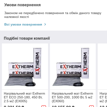
Умови повернення
Законом не передбачено повернення та обмін даного товару
належної якості
Всі умови повернення
Подібні товари компанії
Нагрівальний мат Extherm
Нагрівальний мат Extherm
Нагр
ET ECO 250-180, 450 Вт,
ET 500-200, 1000 Вт, 5 м2
ET E
2.5 м2 (EX005)
(EX060)
м2 (