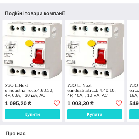
Подібні товари компанії
УЗО E.Next
УЗО E. Next
УЗО 
e.industrial.rccb.4.63.30,
e.industrial.rccb.4.40.10,
e.rc
4P, 63A, , 30 мА, AC
4P, 40A, , 10 мА, AC
16A,
(i0220007)
(i0220006)
1 095,20
1 003,30
549
₴
₴
Купити
Купити
Про нас