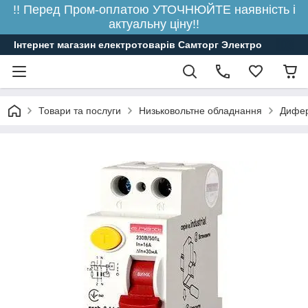
!! Перед Пром-оплатою УТОЧНЮЙТЕ наявність і
актуальну ціну!!
Інтернет магазин електротоварів Самторг Электро
Товари та послуги
Низьковольтне обладнання
Дифере