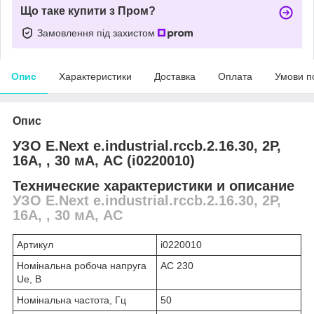
Що таке купити з Пром?
Замовлення під захистом
Опис
Характеристики
Доставка
Оплата
Умови п
Опис
УЗО E.Next e.industrial.rccb.2.16.30, 2P,
16A, , 30 мА, AC (i0220010)
Технические характеристики и описание
УЗО E.Next e.industrial.rccb.2.16.30, 2P,
16A, , 30 мА, AC
Артикул
i0220010
Номінальна робоча напруга
АС 230
Ue, В
Номінальна частота, Гц
50