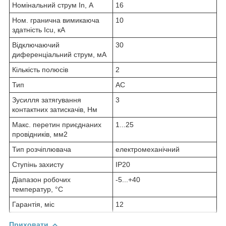
Номінальний струм In, А
16
Ном. гранична вимикаюча
10
здатність Icu, кА
Відключаючий
30
диференціальний струм, мА
Кількість полюсів
2
Тип
AC
Зусилля затягування
3
контактних затискачів, Нм
Макс. перетин приєднаних
1...25
провідників, мм2
Тип розчіплювача
електромеханічний
Ступінь захисту
IP20
Діапазон робочих
-5...+40
температур, °С
Гарантія, міс
12
Приховати