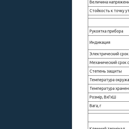
Величина напряжени
Стойкость к точку ут
Рукоятка прибора
Индикация
Электрический срок
Механический срок 
Степень защиты
Температура окруж
Температура хранен
Розмір, ВхГхШ
Вага, г
Клемний термінал