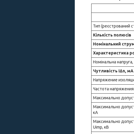
Тип (реєстрований с
Кількість полюсів
Номінальний струм,
Характеристика р
Номінальна напруга,
Чутливість IΔn, мА
Напряжение изоляци
Частота напряжения 
Максимально допуст
Максимально допусти
кА
Максимально допуст
Uimp, кВ