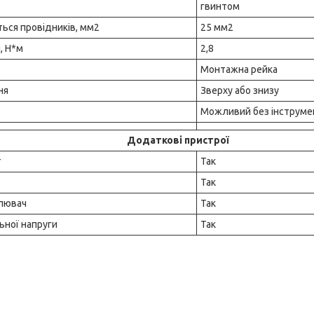
гвинтом
ься провідників, мм2
25 мм2
, Н*м
2,8
Монтажна рейка
ня
Зверху або знизу
Можливий без інструме
Додаткові пристрої
т
Так
Так
лювач
Так
ьної напруги
Так