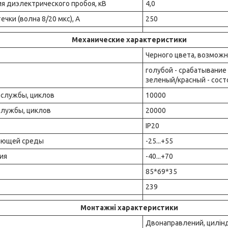
я диэлектрического пробоя, кВ
4,0
ечки (волна 8/20 мкс), А
250
Механические характеристики
Черного цвета, возмож
голубой - срабатывание 
зеленый/красный - сост
 службы, циклов
10000
службы, циклов
20000
IP20
ающей среды
-25...+55
ия
-40...+70
85*69*35
239
Монтажні характеристики
Двонаправлений, цилі