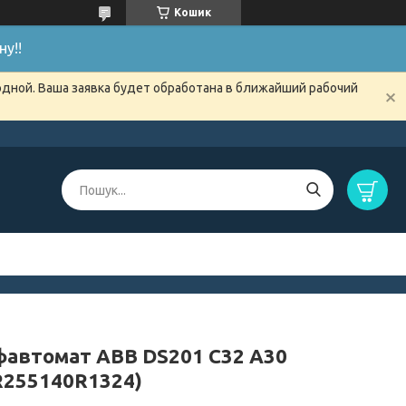
Кошик
у!!
одной. Ваша заявка будет обработана в ближайший рабочий
автомат ABB DS201 C32 A30
R255140R1324)