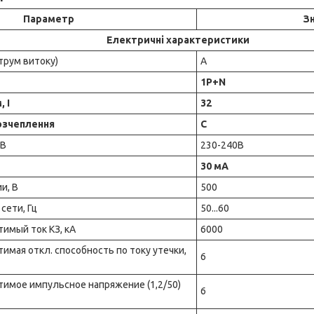
Параметр
З
Електричні характеристики
трум витоку)
A
1Р+N
 I
32
озчеплення
C
 В
230-240В
30 мА
и, В
500
сети, Гц
50...60
имый ток КЗ, кА
6000
мая откл. способность по току утечки,
6
имое импульсное напряжение (1,2/50)
6