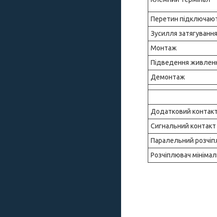
Перетин підключают
Зусилля затягування
Монтаж
Підведення живлен
Демонтаж
Додатковий контак
Сигнальний контакт
Паралельний розчіп
Розчіплювач мінімал