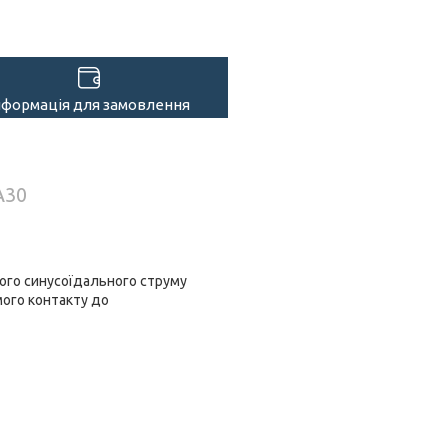
нформація для замовлення
A30
ного синусоїдального струму
мого контакту до