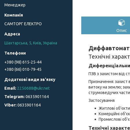
Менеджер
САМТОРГ ЕЛЕКТРО
Опис
Шахтарська, 5, Київ, Україна
Диффавтомат 
Технічні харак
+380 (98) 615-25-44
Диференціальни
+380 (66) 010-79-45
ПЗВ з захистом від с
Призначення: захист 
витоку на землю; зах
2250688@ukr.net
струмоведучих части
0635901164
Застосування
0635901164
Житлові об'єкти
Комерційні об'є
Промислові об'
Технічні характ