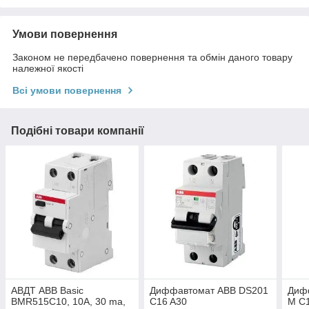
Умови повернення
Законом не передбачено повернення та обмін даного товару
належної якості
Всі умови повернення
Подібні товари компанії
АВДТ ABB Basic
Диффавтомат ABB DS201
Диф
BMR515C10, 10A, 30 ma,
C16 A30
M C