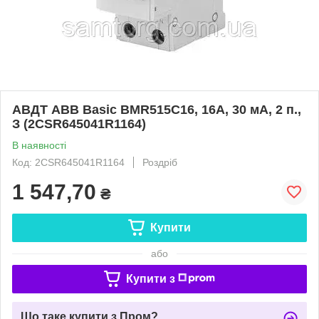
АВДТ ABB Basic BMR515C16, 16А, 30 мА, 2 п.,
З (2CSR645041R1164)
В наявності
Код: 2CSR645041R1164
Роздріб
1 547,70
₴
Купити
або
Купити з
Що таке купити з Пром?