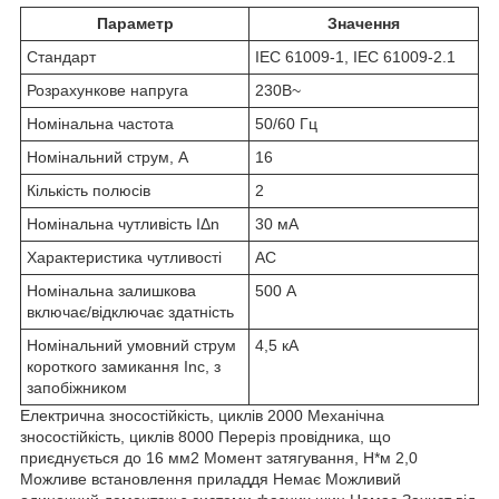
Параметр
Значення
Стандарт
IEC 61009-1, IEC 61009-2.1
Розрахункове напруга
230В~
Номінальна частота
50/60 Гц
Номінальний струм, А
16
Кількість полюсів
2
Номінальна чутливість IΔn
30 мА
Характеристика чутливості
АС
Номінальна залишкова
500 А
включає/відключає здатність
Номінальний умовний струм
4,5 кА
короткого замикання Inc, з
запобіжником
Електрична зносостійкість, циклів 2000 Механічна
зносостійкість, циклів 8000 Переріз провідника, що
приєднується до 16 мм2 Момент затягування, Н*м 2,0
Можливе встановлення приладдя Немає Можливий