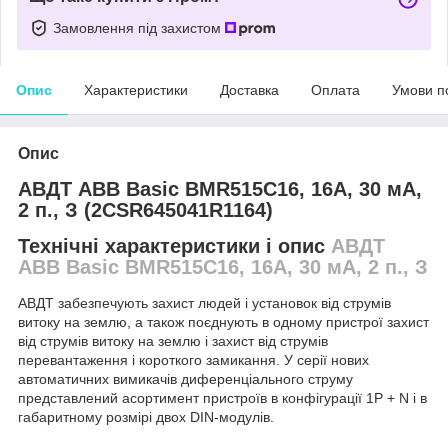
Замовлення під захистом
Опис
Характеристики
Доставка
Оплата
Умови п
Опис
АВДТ ABB Basic BMR515C16, 16А, 30 мА,
2 п., З (2CSR645041R1164)
Технічні характеристики і опис
АВДТ
ABB Basic BMR515C16, 16А, 30 мА, 2 п., З
АВДТ забезпечують захист людей і установок від струмів
витоку на землю, а також поєднують в одному пристрої захист
від струмів витоку на землю і захист від струмів
перевантаження і короткого замикання. У серії нових
автоматичних вимикачів диференціального струму
представлений асортимент пристроїв в конфігурації 1P + N і в
габаритному розмірі двох DIN-модулів.