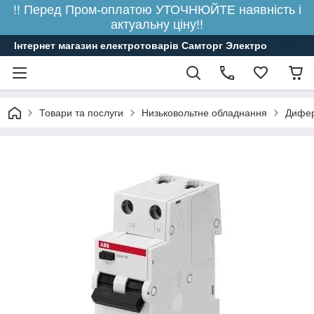
!! Перед Пром-оплатою УТОЧНЮЙТЕ наявність і
актуальну ціну!!
Інтернет магазин електротоварів Самторг Электро
Товари та послуги
Низьковольтне обладнання
Дифере