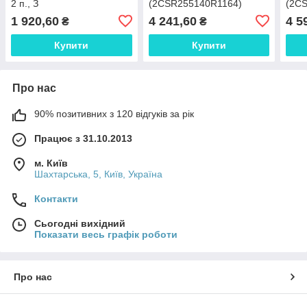
2 п., З
(2CSR255140R1164)
(2C
(2CSR645041R1104)
1 920,60
4 241,60
4 5
₴
₴
Купити
Купити
Про нас
90% позитивних з 120 відгуків за рік
Працює з 31.10.2013
м. Київ
Шахтарська, 5, Київ, Україна
Контакти
Сьогодні вихідний
Показати весь графік роботи
Про нас