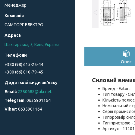
Менеджер
САМТОРГ ЕЛЕКТРО
Шахтарська, 5, Київ, Україна
Опис
+380 (98) 615-25-44
+380 (66) 010-79-45
Силовий вимик
Бренд - Eaton.
2250688@ukr.net
Тип товару - Си
Кількість полюсі
0635901164
Номінальний стр
0635901164
Серія промислов
Типорозмір сило
Тип пристрою - 
Артикул - 11201