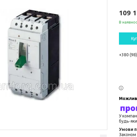
109 1
В наявнос
Ку
+380 (98
У компан
будь-яки
Законом 