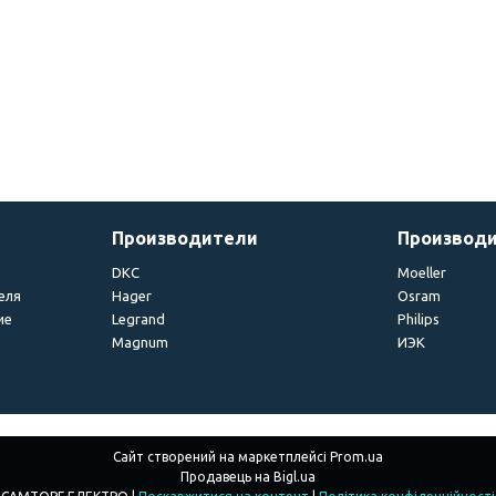
Производители
Производ
DKC
Moeller
еля
Hager
Osram
ие
Legrand
Philips
Magnum
ИЭК
Сайт створений на маркетплейсі
Prom.ua
Продавець на Bigl.ua