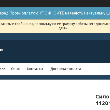
 Перед Пром-оплатою УТОЧНЮЙТЕ наявність і актуальну цін
заказы и сообщения, поскольку по ее графику работы сегодня вых
день.
рг
и
О нас
Контакты
Доставка и оплата
Сило
11201