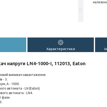
належної
Характеристики
І
ач напруги LN4-1000-I, 112013, Eaton
ловий вимикач навантаження.
в - 3.
ум, А - 1000.
ого автомата - LN (Eaton).
вого автомата - LN4.
3 фази.
3.