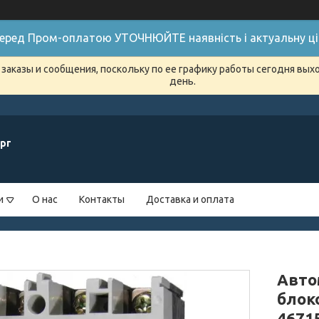
 Перед Пром-оплатою УТОЧНЮЙТЕ наявність і актуальну цін
заказы и сообщения, поскольку по ее графику работы сегодня вых
день.
рг
и
О нас
Контакты
Доставка и оплата
Авто
блок
46715