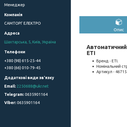
Менеджер
САМТОРГ ЕЛЕКТРО
Опис
Шахтарська, 5, Київ, Україна
Автоматичний 
ETI
+380 (98) 615-25-44
Бренд - ETI.
Номінальний стру
+380 (66) 010-79-45
Артикул - 46715
2250688@ukr.net
0635901164
0635901164