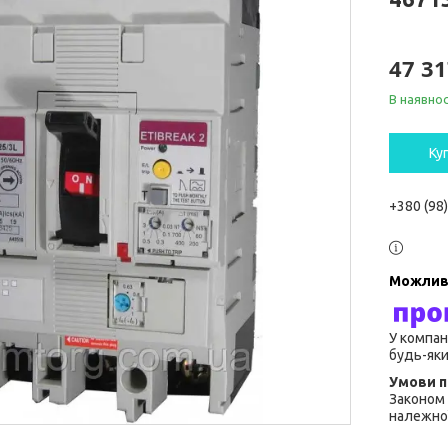
47 31
В наявнос
Ку
+380 (98
У компан
будь-яки
Законом 
належної