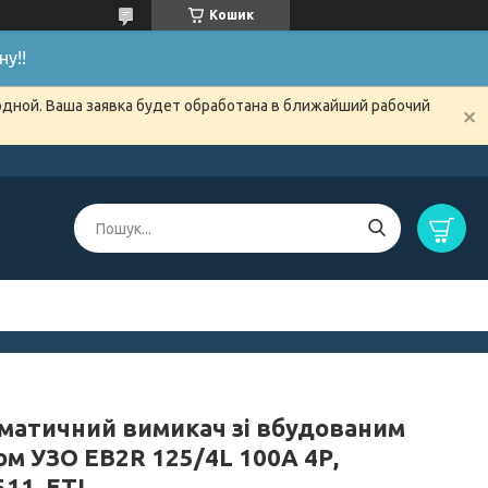
Кошик
у!!
одной. Ваша заявка будет обработана в ближайший рабочий
матичний вимикач зі вбудованим
ом УЗО EB2R 125/4L 100А 4Р,
11, ETI