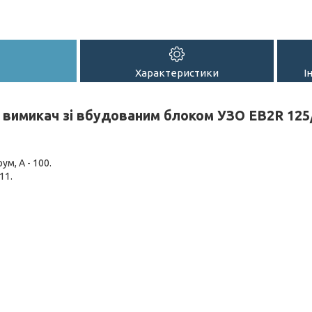
Характеристики
І
вимикач зі вбудованим блоком УЗО EB2R 125/
м, А - 100.
11.