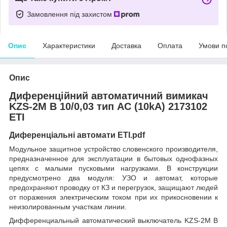
Замовлення під захистом
Опис
Характеристики
Доставка
Оплата
Умови п
Опис
Диференційний автоматичний вимикач
KZS-2M B 10/0,03 тип AC (10kA) 2173102
ETI
Диференціальні автомати ETI.pdf
Модульное защитное устройство словенского производителя,
предназначенное для эксплуатации в бытовых однофазных
цепях с малыми пусковыми нагрузками. В конструкции
предусмотрено два модуля: УЗО и автомат, которые
предохраняют проводку от КЗ и перегрузок, защищают людей
от поражения электрическим током при их прикосновении к
неизолированным участкам линии.
Дифференциальный автоматический выключатель KZS-2M B