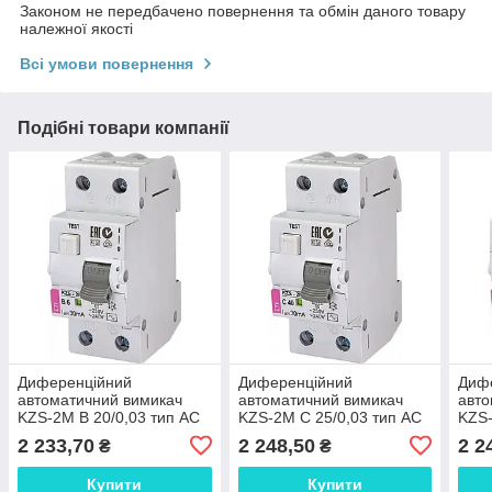
Законом не передбачено повернення та обмін даного товару
належної якості
Всі умови повернення
Подібні товари компанії
Диференційний
Диференційний
Диф
автоматичний вимикач
автоматичний вимикач
авто
KZS-2M B 20/0,03 тип AC
KZS-2M C 25/0,03 тип AC
KZS-
(10kA) 2173105 ETI
(10kA) 2173126 ETI
(10k
2 233,70
2 248,50
2 2
₴
₴
Купити
Купити