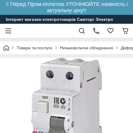
!! Перед Пром-оплатою УТОЧНЮЙТЕ наявність і
актуальну ціну!!
Інтернет магазин електротоварів Самторг Электро
Товари та послуги
Низьковольтне обладнання
Дифере