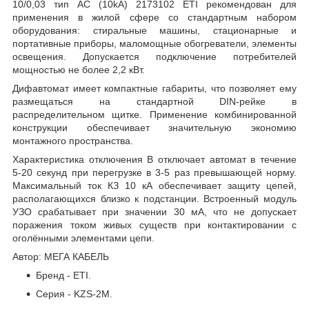
10/0,03 тип AC (10kA) 2173102 ETI рекомендован для
применения в жилой сфере со стандартным набором
оборудования: стиральные машины, стационарные и
портативные приборы, маломощные обогреватели, элементы
освещения. Допускается подключение потребителей
мощностью не более 2,2 кВт.
Дифавтомат имеет компактные габариты, что позволяет ему
размещаться на стандартной DIN-рейке в
распределительном щитке. Применение комбинированной
конструкции обеспечивает значительную экономию
монтажного пространства.
Характеристика отключения B отключает автомат в течение
5-20 секунд при перегрузке в 3-5 раз превышающей норму.
Максимальный ток КЗ 10 кА обеспечивает защиту цепей,
располагающихся близко к подстанции. Встроенный модуль
УЗО срабатывает при значении 30 мА, что не допускает
поражения током живых существ при контактировании с
оголёнными элементами цепи.
Автор: МЕГА КАБЕЛЬ
Бренд - ETI.
Серия - KZS-2M.