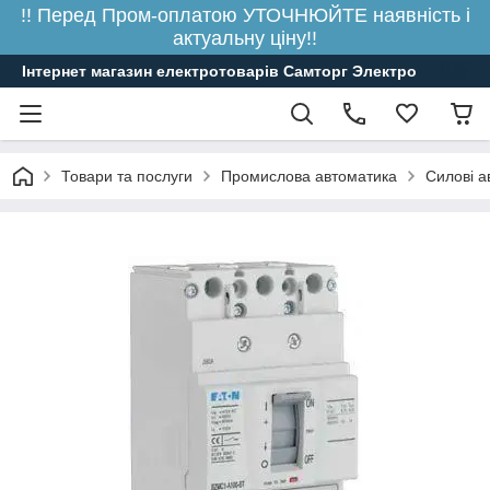
!! Перед Пром-оплатою УТОЧНЮЙТЕ наявність і
актуальну ціну!!
Інтернет магазин електротоварів Самторг Электро
Товари та послуги
Промислова автоматика
Силові а