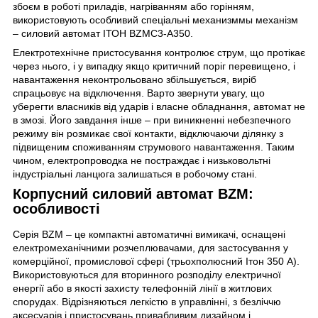
збоєм в роботі приладів, нагріванням або горінням,
використовують особливий спеціальні механизммы механізм
– силовий автомат ІТОН
BZMC3-A350
.
Електротехнічне пристосування контролює струм, що протікає
через нього, і у випадку якщо критичний поріг перевищено, і
навантаження неконтрольовано збільшується, виріб
спрацьовує на відключення. Варто звернути увагу, що
уберегти власників від ударів і власне обладнання, автомат не
в змозі. Його завдання інше – при виникненні небезпечного
режиму він розмикає свої контакти, відключаючи ділянку з
підвищеним споживанням струмового навантаження. Таким
чином, електропроводка не постраждає і низьковольтні
індустріальні ланцюга залишаться в робочому стані.
Корпусний силовий автомат BZM:
особливості
Серія BZM – це компактні автоматичні вимикачі, оснащені
електромеханічними розчеплювачами, для застосування у
комерційної, промислової сфері (трьохполюсний Ітон 350
А).
Використовуються для вторинного розподілу електричної
енергії або в якості захисту телефонній лінії в житлових
спорудах. Відрізняються легкістю в управлінні, з безліччю
аксесуарів і пристосувань привабливим дизайном і