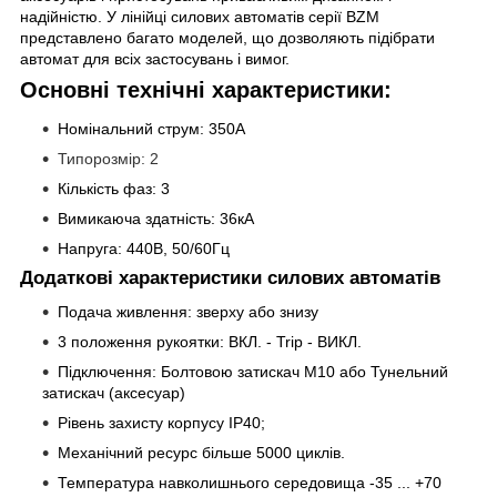
надійністю. У лінійці силових автоматів серії BZM
представлено багато моделей, що дозволяють підібрати
автомат для всіх застосувань і вимог.
Основні технічні характеристики:
Номінальний струм:
350
A
Типорозмір: 2
Кількість фаз: 3
Вимикаюча здатність:
36кА
Напруга: 440В, 50/60Гц
Додаткові характеристики силових автоматів
Подача живлення: зверху або знизу
3 положення рукоятки: ВКЛ. - Trip - ВИКЛ.
Підключення: Болтовою затискач M10 або Тунельний
затискач
(аксесуар)
Рівень захисту корпусу IP40;
Механічний ресурс більше 5000 циклів.
Температура навколишнього середовища -35 ... +70