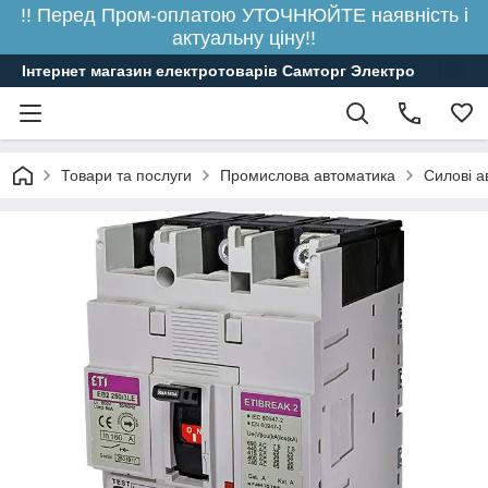
!! Перед Пром-оплатою УТОЧНЮЙТЕ наявність і
актуальну ціну!!
Інтернет магазин електротоварів Самторг Электро
Товари та послуги
Промислова автоматика
Силові а