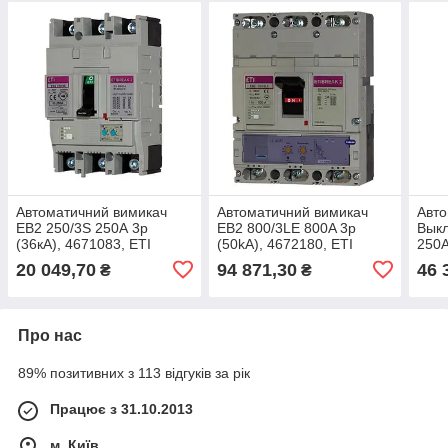
Автоматичний вимикач
Автоматичний вимикач
Авто
EB2 250/3S 250А 3р
EB2 800/3LE 800A 3p
Выкл
(36кА), 4671083, ETI
(50kA), 4672180, ETI
250A
ETI
20 049,70
94 871,30
46 
₴
₴
Про нас
89% позитивних з 113 відгуків за рік
Працює з 31.10.2013
м. Київ