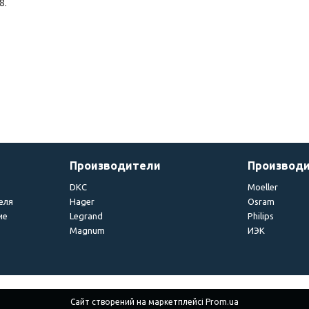
8.
Производители
Производ
DKC
Moeller
еля
Hager
Osram
ие
Legrand
Philips
Magnum
ИЭК
Сайт створений на маркетплейсі
Prom.ua