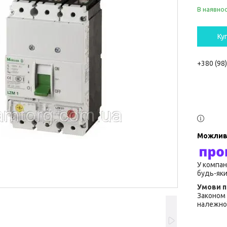
В наявнос
Ку
+380 (98
У компан
будь-яки
Законом 
належної