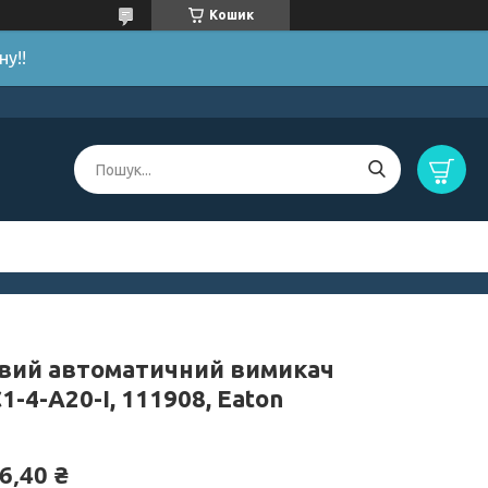
Кошик
у!!
вий автоматичний вимикач
-4-A20-I, 111908, Eaton
6,40 ₴