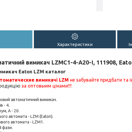
Характеристики
І
атичний вимикач LZMC1-4-A20-I, 111908, Eato
имикач Eaton LZM каталог
томатические вимикачі LZM
не забувайте придбати та 
продукцію
за оптовыим цінами!!!
ловий автоматичний вимикач.
в - 4.
м, А - 20.
ого автомата - LZM (Eaton).
вого автомата - LZM1.
4 фази.