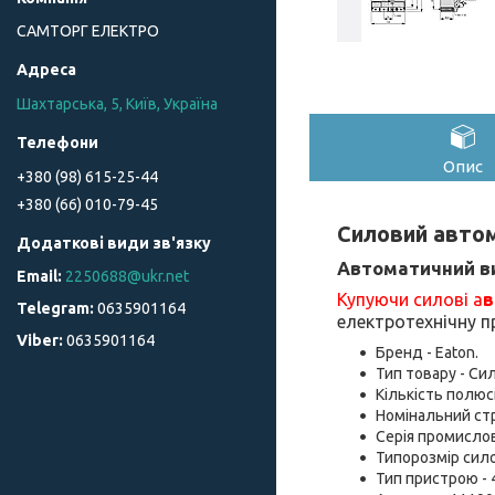
САМТОРГ ЕЛЕКТРО
Шахтарська, 5, Київ, Україна
Опис
+380 (98) 615-25-44
+380 (66) 010-79-45
Силовий автом
Автоматичний в
2250688@ukr.net
Купуючи силові а
в
0635901164
електротехнічну 
0635901164
Бренд - Eaton.
Тип товару - Си
Кількість полюсі
Номінальний стру
Серія промислов
Типорозмір сило
Тип пристрою - 