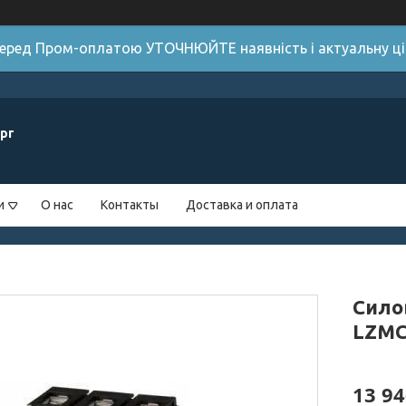
 Перед Пром-оплатою УТОЧНЮЙТЕ наявність і актуальну цін
рг
и
О нас
Контакты
Доставка и оплата
Сило
LZMC1
13 94