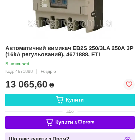
Автоматичний вимикач EB2S 250/3LA 250А 3P
(16kA регульований), 4671888, ETI
В наявності
Код: 4671888
Роздріб
13 065,60
₴
Купити
або
Купити з
Що таке купити з Пром?