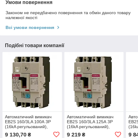
Умови повернення
Законом не передбачено повернення та обмін даного товару
належної якості
Всі умови повернення
Подібні товари компанії
Автоматичний вимикач
Автоматичний вимикач
Авто
EB2S 160/3LA 100А 3P
EB2S 160/3LA 125А 3P
EB2S
(16kA регульований),
(16kA регульований),
(16k
4671883, ETI
4671884, ETI
4671
9 130,70
9 219
9 8
₴
₴