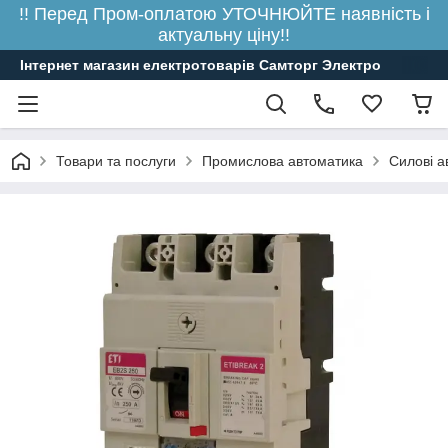
!! Перед Пром-оплатою УТОЧНЮЙТЕ наявність і
актуальну ціну!!
Інтернет магазин електротоварів Самторг Электро
Товари та послуги
Промислова автоматика
Силові а