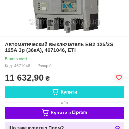
Автоматический выключатель EB2 125/3S
125А 3р (36кА), 4671046, ETI
В наявності
Код: 4671046
Роздріб
11 632,90
₴
Купити
або
Купити з
Що таке купити з Пром?