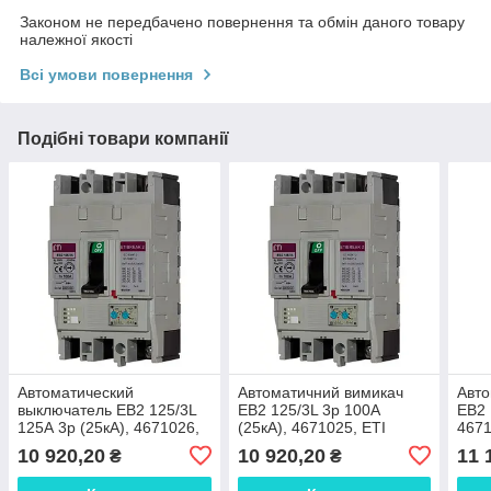
Законом не передбачено повернення та обмін даного товару
належної якості
Всі умови повернення
Подібні товари компанії
Автоматический
Автоматичний вимикач
Авто
выключатель EB2 125/3L
EB2 125/3L 3р 100А
EB2 
125А 3р (25кА), 4671026,
(25кА), 4671025, ETI
4671
ETI
10 920,20
10 920,20
11 
₴
₴