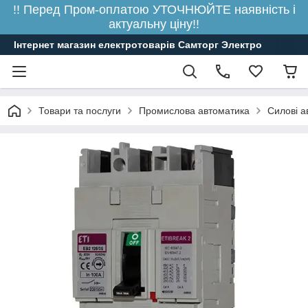
!! Перед Пром-оплатою УТОЧНЮЙТЕ наявність і
актуальну ціну!!
Інтернет магазин електротоварів Самторг Электро
Товари та послуги
Промислова автоматика
Силові а