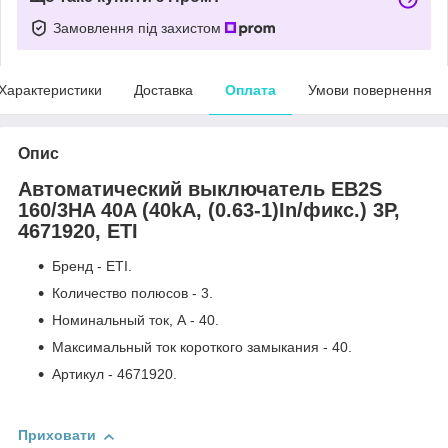
Замовлення під захистом
Характеристики
Доставка
Оплата
Умови повернення
Опис
Автоматический выключатель EB2S
160/3HA 40A (40kA, (0.63-1)In/фикс.) 3P,
4671920, ETI
Бренд - ETI.
Количество полюсов - 3.
Номинальный ток, А - 40.
Максимальный ток короткого замыкания - 40.
Артикул - 4671920.
Приховати