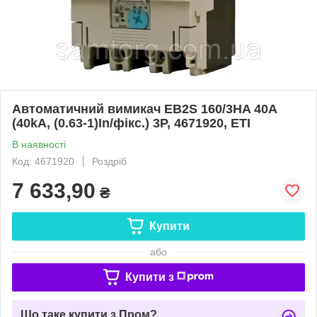
Автоматичний вимикач EB2S 160/3HA 40A
(40kA, (0.63-1)In/фікс.) 3P, 4671920, ETI
В наявності
Код: 4671920
Роздріб
7 633,90
₴
Купити
або
Купити з
Що таке купити з Пром?