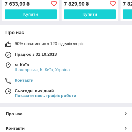
4671919, ETI
4671922, ETI
4671
7 633,90
7 829,90
7 8
₴
₴
Купити
Купити
Про нас
90% позитивних з 120 відгуків за рік
Працює з 31.10.2013
м. Київ
Шахтарська, 5, Київ, Україна
Контакти
Сьогодні вихідний
Показати весь графік роботи
Про нас
Контакти