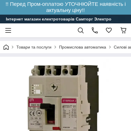
!! Перед Пром-оплатою УТОЧНЮЙТЕ наявність і
актуальну ціну!!
Інтернет магазин електротоварів Самторг Электро
Товари та послуги
Промислова автоматика
Силові а