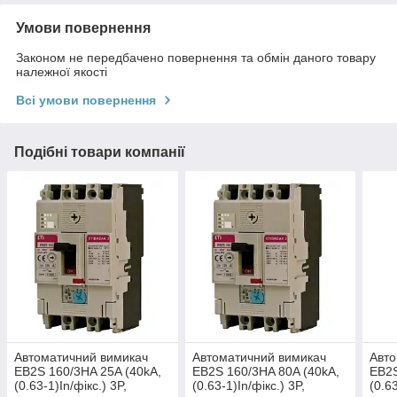
Умови повернення
Законом не передбачено повернення та обмін даного товару
належної якості
Всі умови повернення
Подібні товари компанії
Автоматичний вимикач
Автоматичний вимикач
Авто
EB2S 160/3HA 25A (40kA,
EB2S 160/3HA 80A (40kA,
EB2S
(0.63-1)In/фікс.) 3P,
(0.63-1)In/фікс.) 3P,
(0.63