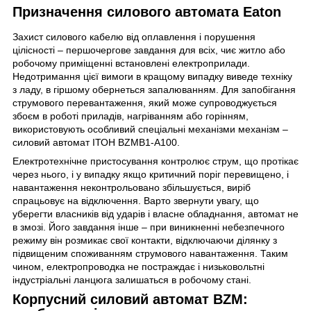
Призначення силового автомата Eaton
Захист силового кабелю від оплавлення і порушення
цілісності – першочергове завдання для всіх, чиє житло або
робочому приміщенні встановлені електроприлади.
Недотримання цієї вимоги в кращому випадку виведе техніку
з ладу, в гіршому обернеться запалюванням. Для запобігання
струмового перевантаження, який може супроводжується
збоєм в роботі приладів, нагріванням або горінням,
використовують особливий спеціальні механізми механізм –
силовий автомат ІТОН BZMB1-A100.
Електротехнічне пристосування контролює струм, що протікає
через нього, і у випадку якщо критичний поріг перевищено, і
навантаження неконтрольовано збільшується, виріб
спрацьовує на відключення. Варто звернути увагу, що
уберегти власників від ударів і власне обладнання, автомат не
в змозі. Його завдання інше – при виникненні небезпечного
режиму він розмикає свої контакти, відключаючи ділянку з
підвищеним споживанням струмового навантаження. Таким
чином, електропроводка не постраждає і низьковольтні
індустріальні ланцюга залишаться в робочому стані.
Корпусний силовий автомат BZM: