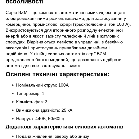
особливості
Серія BZM – це компактні автоматичні вимикачі, оснащені
електромеханічними розчеплювачами, для застосування у
комерційної, промислової сфері (трьохполюсний Ітон 100 А).
Використовуються для вторинного розподілу електричної
енергії або в якості захисту телефонній лінії в житлових
спорудах. Відрізняються легкістю в управлінні, з безліччю
аксесуарів і пристосувань привабливим дизайном і
надійністю. У лінійці силових автоматів серії BZM
представлено багато моделей, що дозволяють підібрати
автомат для всіх застосувань і вимог.
Основні технічні характеристики:
Номінальний струм: 100A
Типорозмір: 1
Кількість фаз: 3
Вимикаюча здатність: 25 кА
Напруга: 440В, 50/60Гц
Додаткові характеристики силових автоматів
Подача живлення: зверху або знизу