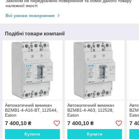
Законом не передбачено повернення та обмін даного товару
належної якості
Всі умови повернення
Подібні товари компанії
Автоматичний вимикач
Автоматичний вимикач
Авто
BZMB1-4-A16-BT, 112544,
BZMB1-4-A63, 112528,
BZMB
Eaton
Eaton
Eato
7 400,10
7 400,10
7 4
₴
₴
Купити
Купити