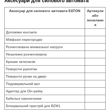
Аксесуари для силового автомата
Аксесуар для силового автомата EATON
Артикули
або
посиланн
я
Допоміжні контакти
Міжфазні перегородки
Розчеплювача мінімальної напруги
Незалежні розчеплювача
Кришки затискачів
Поворотні рукоятки
Поворотні ручки на двері
Подовжувальний вал
Адаптер для Din-рейку
Кабельні наконечники
Блокувальний пристрій для BZM1