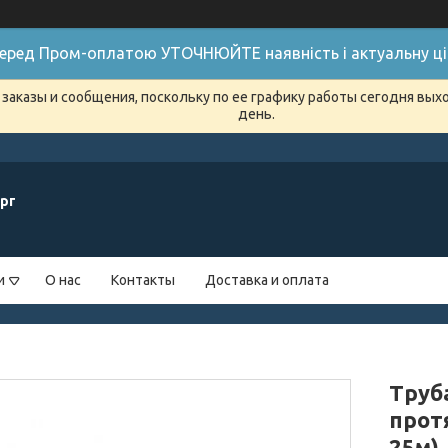
 Перед Пром-оплатою УТОЧНЮЙТЕ наявність і актуальну цін
заказы и сообщения, поскольку по ее графику работы сегодня вых
день.
рг
и
О нас
Контакты
Доставка и оплата
Труба
прот
25м),