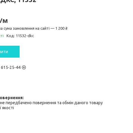
₴/м
а сума замовлення на сайті — 1 200 ₴
ті
Код:
11532-dkc
пити
) 615-25-44
не передбачено повернення та обмін даного товару
 якості