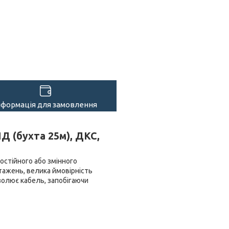
нформація для замовлення
Д (бухта 25м), ДКС,
остійного або змінного
тажень, велика ймовірність
золює кабель, запобігаючи