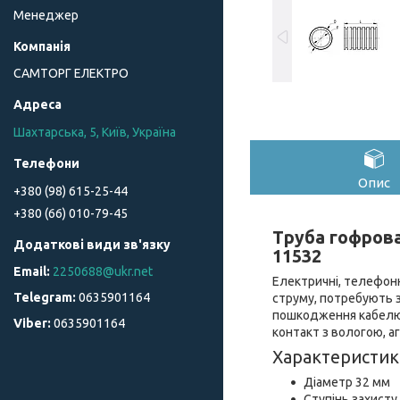
Менеджер
САМТОРГ ЕЛЕКТРО
Шахтарська, 5, Київ, Україна
Опис
+380 (98) 615-25-44
+380 (66) 010-79-45
Труба гофрова
11532
2250688@ukr.net
Електричні, телефонн
0635901164
струму, потребують з
пошкодження кабелю, 
0635901164
контакт з вологою, 
Характеристик
Діаметр 32 мм
Ступінь захисту 