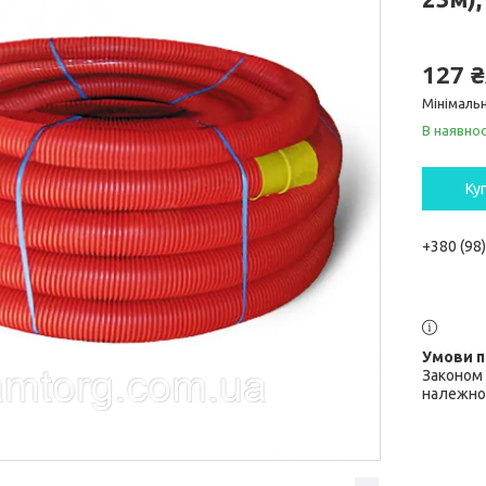
127 
Мінімальн
В наявнос
Ку
+380 (98
Законом 
належної