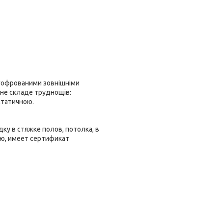
 гофрованими зовнішніми
д не складе труднощів:
статичною.
ку в стяжке полов, потолка, в
ию, имеет сертификат