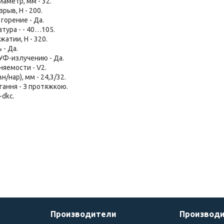
аметр, мм - 32.
рыв, Н - 200.
горение - Да.
тура - - 40…105.
жатии, Н - 320.
- Да.
УФ-излучению - Да.
яемости - V2.
н/нар), мм - 24,3/32.
гання - З протяжкою.
-dkc.
Производители
Производ