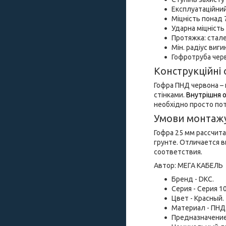
Експлуатаційний
Міцність понад 
Ударна міцність
Протяжка: стал
Мін. радіус виги
Гофротруба черв
Конструкційні 
Гофра ПНД червона – 
стінками.
Внутрішня о
необхідно просто пот
Умови монтаж
Гофра 25 мм рассчит
грунте. Отличается 
соответствия.
Автор:
МЕГА КАБЕЛЬ
Бренд - DKC.
Серия - Серия 10
Цвет - Красный.
Материал - ПНД
Предназначение 