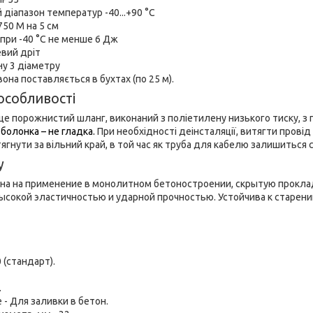
 діапазон температур -40...+90 °С
750 М на 5 см
 при -40 °С не менше 6 Дж
евий дріт
ну 3 діаметру
она поставляється в бухтах (по 25 м).
особливості
це порожнистий шланг, виконаний з поліетилену низького тиску, з
болонка – не гладка.
При необхідності деінсталяції, витягти прові
ягнути за вільний край, в той час як труба для кабелю залишиться 
у
ана на применение в монолитном бетоностроении, скрытую проклад
высокой эластичностью и ударной прочностью. Устойчива к старен
 (стандарт).
.
- Для заливки в бетон.