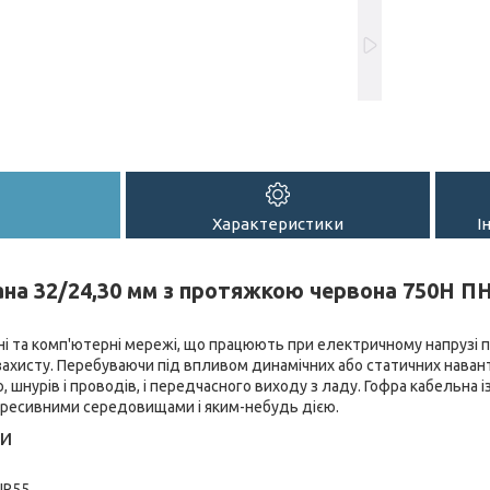
Характеристики
І
на 32/24,30 мм з протяжкою червона 750Н ПН
і та комп'ютерні мережі, що працюють при електричному напрузі п
ахисту. Перебуваючи під впливом динамічних або статичних наван
шнурів і проводів, і передчасного виходу з ладу. Гофра кабельна і
агресивними середовищами і яким-небудь дією.
и
IP55