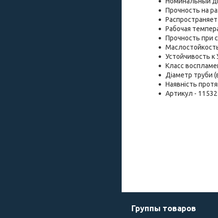
Номинальный ди
Прочность на раз
Распространяет 
Рабочая темпера
Прочность при с
Маслостойкость 
Устойчивость к 
Класс воспламен
Діаметр труби (в
Наявність протя
Артикул - 11532
Группы товаров