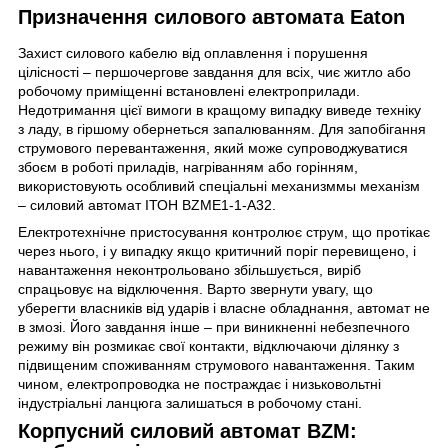
Призначення силового автомата Eaton
Захист силового кабелю від оплавлення і порушення
цілісності – першочергове завдання для всіх, чиє житло або
робочому приміщенні встановлені електроприлади.
Недотримання цієї вимоги в кращому випадку виведе техніку
з ладу, в гіршому обернеться запалюванням. Для запобігання
струмового перевантаження, який може супроводжуватися
збоєм в роботі приладів, нагріванням або горінням,
використовують особливий спеціальні механизммы механізм
– силовий автомат ІТОН
BZME1-1-A32
.
Електротехнічне пристосування контролює струм, що протікає
через нього, і у випадку якщо критичний поріг перевищено, і
навантаження неконтрольовано збільшується, виріб
спрацьовує на відключення. Варто звернути увагу, що
уберегти власників від ударів і власне обладнання, автомат не
в змозі. Його завдання інше – при виникненні небезпечного
режиму він розмикає свої контакти, відключаючи ділянку з
підвищеним споживанням струмового навантаження. Таким
чином, електропроводка не постраждає і низьковольтні
індустріальні ланцюга залишаться в робочому стані.
Корпусний силовий автомат BZM: