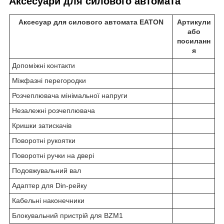
Аксесуари для силового автомата
Аксесуар для силового автомата EATON
Артикули
або
посиланн
я
Допоміжні контакти
Міжфазні перегородки
Розчеплювача мінімальної напруги
Незалежні розчеплювача
Кришки затискачів
Поворотні рукоятки
Поворотні ручки на двері
Подовжувальний вал
Адаптер для Din-рейку
Кабельні наконечники
Блокувальний пристрій для BZM1