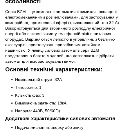
особливості
Серія BZM – це компактні автоматичні вимикачі, оснащені
електромеханічними розчеплювачами, для застосування у
комерційної, промислової сфері (трьохполюсний Ітон
32
А).
Використовуються для вторинного розподілу електричної
енергії або в якості захисту телефонній лінії в житлових
спорудах. Відрізняються легкістю в управлінні, з безліччю
аксесуарів і пристосувань привабливим дизайном і
надійністю. У лінійці силових автоматів серії BZM
представлено багато моделей, що дозволяють підібрати
автомат для всіх застосувань і вимог.
Основні технічні характеристики:
Номінальний струм:
32
A
Типорозмір: 1
Кількість фаз: 3
Вимикаюча здатність: 18кА
Напруга: 440В, 50/60Гц
Додаткові характеристики силових автоматів
Подача живлення: зверху або знизу