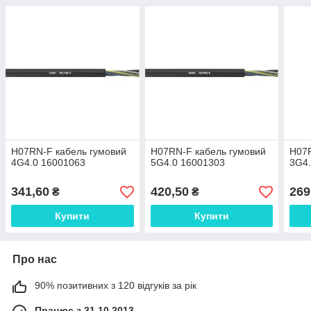
H07RN-F кабель гумовий
H07RN-F кабель гумовий
H07R
4G4.0 16001063
5G4.0 16001303
3G4.
341,60
420,50
269
₴
₴
Купити
Купити
Про нас
90% позитивних з 120 відгуків за рік
Працює з 31.10.2013