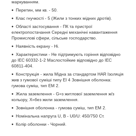
маркуванням.
Перетин, мм кв. - 50.
Клас гнучкості - 5 (Жили з тонких мідних дротів).
Області застосування - ПК та пристрої
електропостачання Середні механічні навантаження
Промислові сфери, сільське господарство.
Наявність екрану - Ні.
Характеристики - Не підтримують горіння відповідно
до IEC 60332-1-2 Маслостойкие відповідно до IEC
60811-404.
Конструкція - жила Мідна за стандартом HAR Ізоляція
жив з гумової суміші типу EI 4 Зовнішня оболонка:
гумова суміш, тип EM 2.
Жила заземлення - G=з житлової заземлення ж/з
кольору, Х=без жили заземлення.
Зовнішня оболонка - гумова суміш, тип EM 2.
Номінальна напруга U, В - U0/U: 450/750 Ст.
Колір оболонки - Чорний.