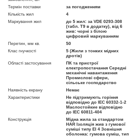
Термін поставки
за погодженням
Кількість жил
4
Маркування жил
до 5 жил: за VDE 0293-308
(табл. T9 в додатку), від 6
жив: чорні з білою
цифровий маркуванням
Перетин, мм кв.
50
Клас гнучкості
5 (Жили з тонких мідних
дротів)
Області застосування
ПК та пристрої
електропостачання Середні
механічні навантаження
Промислові сфери,
сільське господарство
Наявність екрану
Немає
Характеристики
Не підтримують горіння
відповідно до IEC 60332-1-2
Маслостойкие відповідно
до IEC 60811-404
Конструкція
Мідна жила за стандартом
HAR Ізоляція жив з гумової
суміші типу EI 4 Зовнішня
оболонка: гумова суміш, тип