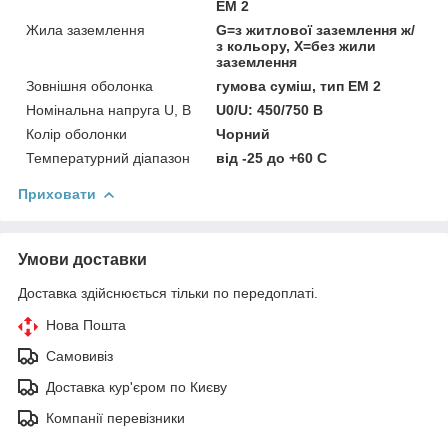
EM 2
Жила заземлення
G=з житлової заземлення ж/
з кольору, Х=без жили
заземлення
Зовнішня оболонка
гумова суміш, тип EM 2
Номінальна напруга U, В
U0/U: 450/750 В
Колір оболонки
Чорний
Температурний діапазон
від -25 до +60 C
Приховати
Умови доставки
Доставка здійснюється тільки по передоплаті.
Нова Пошта
Самовивіз
Доставка кур'єром по Києву
Компанії перевізники