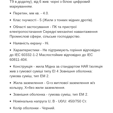
T9 в додатку), від 6 жив: чорні з білою цифровий
маркуванням.
Перетин, мм кв. - 4.0.
Клас гнучкості - 5 (Жили з тонких мідних дротів).
Області застосування - ПК та пристрої
електропостачання Середні механічні навантаження
Промислові сфери, сільське господарство.
Наявність екрану - Ні.
Характеристики - Не підтримують горіння відповідно
до IEC 60332-1-2 Маслостойкие відповідно до IEC
60811-404.
Конструкція - жила Мідна за стандартом HAR Ізоляція
жив з гумової суміші типу EI 4 Зовнішня оболонка:
гумова суміш, тип EM 2.
Жила заземлення - G=з житлової заземлення ж/з
кольору, Х=без жили заземлення.
Зовнішня оболонка - гумова суміш, тип EM 2.
Номінальна напруга U, В - U0/U: 450/750 Ст.
Колір оболонки - Чорний.