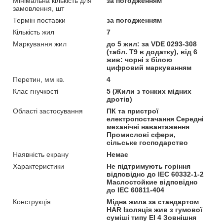
Мінімальна кількість для
за погодженням
замовлення, шт
Термін поставки
за погодженням
Кількість жил
7
Маркування жил
до 5 жил: за VDE 0293-308
(табл. T9 в додатку), від 6
жив: чорні з білою
цифровий маркуванням
Перетин, мм кв.
4
Клас гнучкості
5 (Жили з тонких мідних
дротів)
Області застосування
ПК та пристрої
електропостачання Середні
механічні навантаження
Промислові сфери,
сільське господарство
Наявність екрану
Немає
Характеристики
Не підтримують горіння
відповідно до IEC 60332-1-2
Маслостойкие відповідно
до IEC 60811-404
Конструкція
Мідна жила за стандартом
HAR Ізоляція жив з гумової
суміші типу EI 4 Зовнішня