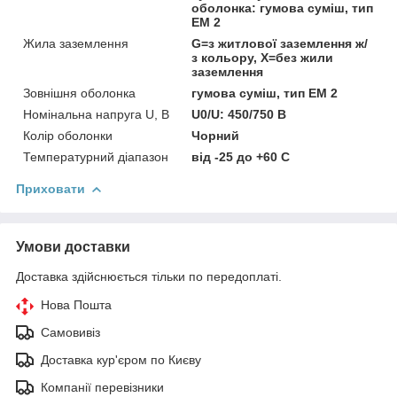
оболонка: гумова суміш, тип
EM 2
Жила заземлення
G=з житлової заземлення ж/
з кольору, Х=без жили
заземлення
Зовнішня оболонка
гумова суміш, тип EM 2
Номінальна напруга U, В
U0/U: 450/750 В
Колір оболонки
Чорний
Температурний діапазон
від -25 до +60 C
Приховати
Умови доставки
Доставка здійснюється тільки по передоплаті.
Нова Пошта
Самовивіз
Доставка кур'єром по Києву
Компанії перевізники