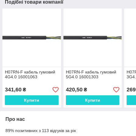
Подібні товари компанії
H07RN-F кабель гумовий
H07RN-F кабель гумовий
H07R
4G4.0 16001063
5G4.0 16001303
3G4.
341,60
420,50
269
₴
₴
Купити
Купити
Про нас
89% позитивних з 113 відгуків за рік