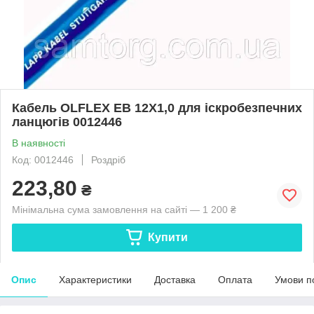
Кабель OLFLEX EB 12X1,0 для іскробезпечних
ланцюгів 0012446
В наявності
Код: 0012446
Роздріб
223,80
₴
Мінімальна сума замовлення на сайті — 1 200 ₴
Купити
Опис
Характеристики
Доставка
Оплата
Умови п