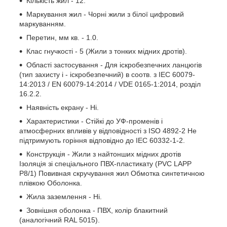
Кількість жил - 12.
Маркування жил - Чорні жили з білої цифровий
маркуванням.
Перетин, мм кв. - 1.0.
Клас гнучкості - 5 (Жили з тонких мідних дротів).
Області застосування - Для іскробезпечних ланцюгів
(тип захисту i - іскробезпечний) в соотв. з IEC 60079-
14:2013 / EN 60079-14:2014 / VDE 0165-1:2014, розділ
16.2.2.
Наявність екрану - Ні.
Характеристики - Стійкі до УФ-променів і
атмосферних впливів у відповідності з ISO 4892-2 Не
підтримують горіння відповідно до IEC 60332-1-2.
Конструкція - Жили з найтонших мідних дротів
Ізоляція зі спеціального ПВХ-пластикату (PVC LAPP
P8/1) Повивная скручування жил Обмотка синтетичною
плівкою Оболонка.
Жила заземлення - Ні.
Зовнішня оболонка - ПВХ, колір блакитний
(аналогічний RAL 5015).