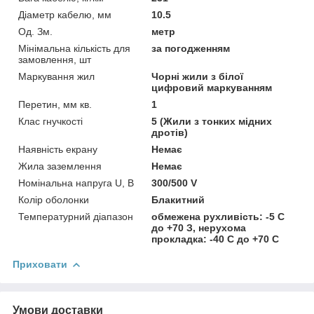
Діаметр кабелю, мм
10.5
Од. Зм.
метр
Мінімальна кількість для
за погодженням
замовлення, шт
Маркування жил
Чорні жили з білої
цифровий маркуванням
Перетин, мм кв.
1
Клас гнучкості
5 (Жили з тонких мідних
дротів)
Наявність екрану
Немає
Жила заземлення
Немає
Номінальна напруга U, В
300/500 V
Колір оболонки
Блакитний
Температурний діапазон
обмежена рухливість: -5 С
до +70 З, нерухома
прокладка: -40 С до +70 С
Приховати
Умови доставки