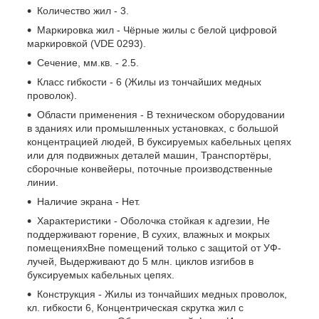
Количество жил - 3.
Маркировка жил - Чёрные жилы с белой цифровой
маркировкой (VDE 0293).
Сечение, мм.кв. - 2.5.
Класс гибкости - 6 (Жилы из тончайших медных
проволок).
Области применения - В техническом оборудовании
в зданиях или промышленных установках, с большой
концентрацией людей, В буксируемых кабельных цепях
или для подвижных деталей машин, Транспортёры,
сборочные конвейеры, поточные производственные
линии.
Наличие экрана - Нет.
Характеристики - Оболочка стойкая к адгезии, Не
поддерживают горение, В сухих, влажных и мокрых
помещенияхВне помещений только с защитой от УФ-
лучей, Выдерживают до 5 млн. циклов изгибов в
буксируемых кабельных цепях.
Конструкция - Жилы из тончайших медных проволок,
кл. гибкости 6, Концентрическая скрутка жил с