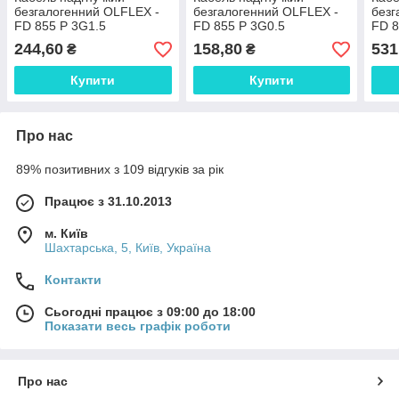
безгалогенний OLFLEX -
безгалогенний OLFLEX -
безг
FD 855 P 3G1.5
FD 855 P 3G0.5
FD 8
маслостойкий і стійкий до
маслостойкий і стійкий до
масл
244,60
158,80
531
₴
₴
бурових розчинів 0027576
бурових розчинів 0027531
буро
Купити
Купити
Про нас
89% позитивних з 109 відгуків за рік
Працює з 31.10.2013
м. Київ
Шахтарська, 5, Київ, Україна
Контакти
Сьогодні працює з 09:00 до 18:00
Показати весь графік роботи
Про нас