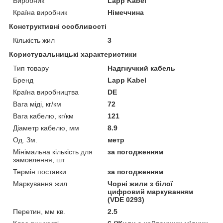
Виробник
Lapp Kabel
Країна виробник
Німеччина
Конструктивні особливості
Кількість жил
3
Користувальницькі характеристики
Тип товару
Надгнучкий кабель
Бренд
Lapp Kabel
Країна виробництва
DE
Вага міді, кг/км
72
Вага кабелю, кг/км
121
Діаметр кабелю, мм
8.9
Од. Зм.
метр
Мінімальна кількість для
за погодженням
замовлення, шт
Термін поставки
за погодженням
Маркування жил
Чорні жили з білої
цифровий маркуванням
(VDE 0293)
Перетин, мм кв.
2.5