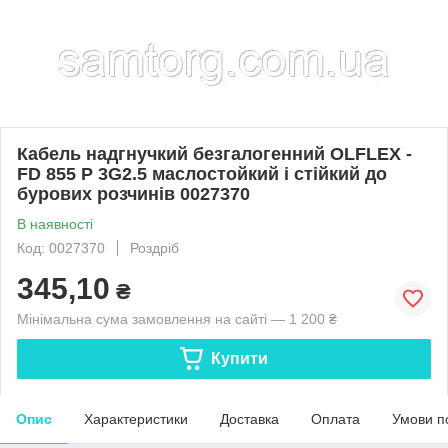
Кабель надгнучкий безгалогенний OLFLEX -
FD 855 P 3G2.5 маслостойкий і стійкий до
бурових розчинів 0027370
В наявності
Код: 0027370
Роздріб
345,10
₴
Мінімальна сума замовлення на сайті — 1 200 ₴
Купити
Опис
Характеристики
Доставка
Оплата
Умови п