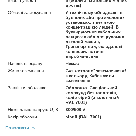
Клас гнучкості
6 (Жили з найтонших мідних
дротів)
Області застосування
У технічному обладнанні в
будівлях або промислових
установках, з великою
концентрацією людей, В
буксируються кабельних
ланцюгах або для рухомих
деталей машин,
Транспортери, складальні
конвеєри, поточні
виробничі лінії
Наявність екрану
Немає
Жила заземлення
G=з житлової заземлення ж/
з кольору, Х=без жили
заземлення
Зовнішня оболонка
Оболонка: Спеціальний
компаунд без галогенів,
колір сірий (аналогічний
RAL 7001)
Номінальна напруга U, В
300/500 V
Колір оболонки
сірий (RAL 7001)
Приховати