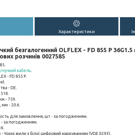
Характеристики
І
чкий безгалогенний OLFLEX - FD 855 P 36G1.5 
рових розчинів 0027585
85.
гнучкий кабель
.
EX - FD 855 P.
el.
тва - DE.
 518.
км - 759.
мм - 20.6.
кість для замовлення, шт - за погодженням.
 - за погодженням.
36.
- Чорні жили з білої цифровий маркуванням (VDE 0293).