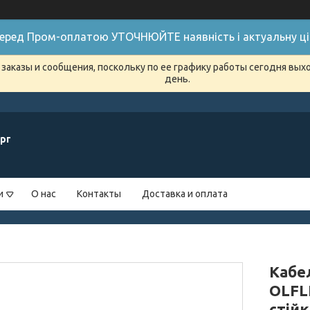
 Перед Пром-оплатою УТОЧНЮЙТЕ наявність і актуальну цін
заказы и сообщения, поскольку по ее графику работы сегодня вых
день.
рг
и
О нас
Контакты
Доставка и оплата
Кабе
OLFLE
стій