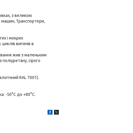
овках, з великою
 машин, Транспортери,
гих і мокрих
циклів вигинів в
чування жив з маленьким
 поліуретану, сірого
алогічний RAL 7001).
а: -50°C до +80°C.