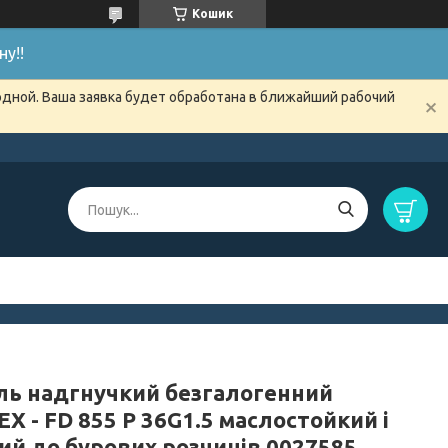
Кошик
у!!
одной. Ваша заявка будет обработана в ближайший рабочий
ль надгнучкий безгалогенний
X - FD 855 P 36G1.5 маслостойкий і
кий до бурових розчинів 0027585