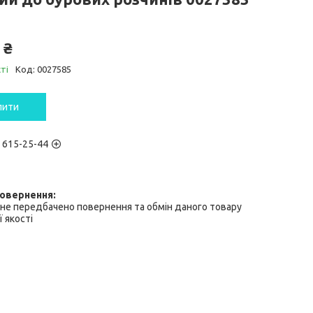
 ₴
ті
Код:
0027585
пити
) 615-25-44
не передбачено повернення та обмін даного товару
 якості