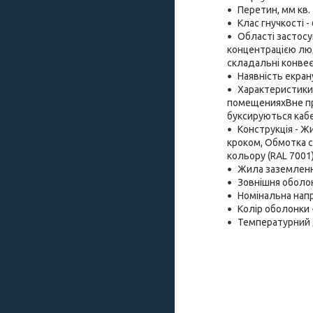
Перетин, мм кв. -
Клас гнучкості -
Області застосу
концентрацією лю
складальні конвеєр
Наявність екрану 
Характеристики -
помещенияхВне при
буксируються каб
Конструкція - Ж
кроком, Обмотка с
кольору (RAL 7001)
Жила заземленн
Зовнішня оболон
Номінальна напру
Колір оболонки -
Температурний д