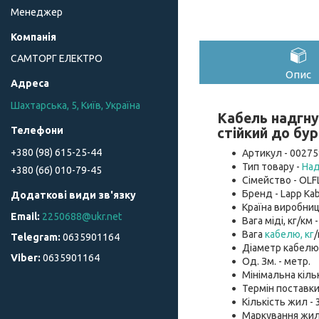
Менеджер
САМТОРГ ЕЛЕКТРО
Опис
Шахтарська, 5, Київ, Україна
Кабель надгну
стійкий до бу
+380 (98) 615-25-44
Артикул - 00275
Тип товару -
Над
+380 (66) 010-79-45
Сімейство - OLFL
Бренд - Lapp Kab
Країна виробниц
2250688@ukr.net
Вага міді, кг/км -
Вага
кабелю, кг
/
0635901164
Діаметр кабелю, 
0635901164
Од. Зм. - метр.
Мінімальна кіль
Термін поставки
Кількість жил - 
Маркування жил 