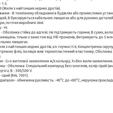
 1.5.
 6 (Жили з найтонших мідних дротів).
вання - В технічному обладнанні в будівлях або промислових устан
дей, В буксируються кабельних ланцюгах або для рухомих деталей
и, поточні виробничі лінії.
- Ні.
 Оболонка стійка до адгезії, Не підтримують горіння, В сухих, воло
міщень тільки з захистом від УФ-променів, Витримують до 5 млн. 
ельних ланцюгах.
или з найтонших мідних дротів, кл. гнучкості 6, Концентрична скру
трічкою фліз, Ізоляція жив термопластичний еластомер, Оболонка з
.
я - G=з житлової заземлення ж/з кольору, Х=без жили заземлення.
ка - Оболонка: Спеціальний компаунд без галогенів, колір сірий (ан
га U, В - 300/500 V.
 сірий (RAL 7001).
іапазон - обмежена рухливість: -40°C до +80°C, нерухома прокладк