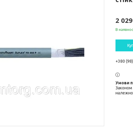
2 029
В наявнос
Ку
+380 (98
Законом 
належної