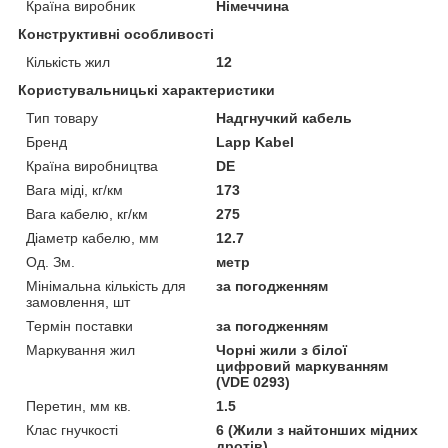
Країна виробник
Німеччина
Конструктивні особливості
Кількість жил
12
Користувальницькі характеристики
Тип товару
Надгнучкий кабель
Бренд
Lapp Kabel
Країна виробництва
DE
Вага міді, кг/км
173
Вага кабелю, кг/км
275
Діаметр кабелю, мм
12.7
Од. Зм.
метр
Мінімальна кількість для
за погодженням
замовлення, шт
Термін поставки
за погодженням
Маркування жил
Чорні жили з білої
цифровий маркуванням
(VDE 0293)
Перетин, мм кв.
1.5
Клас гнучкості
6 (Жили з найтонших мідних
дротів)