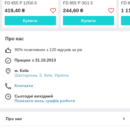
FD 855 P 12G0.5
FD 855 P 3G1.5
FD 8
маслостойкий і стійкий до
маслостойкий і стійкий до
масл
419,40
244,60
1 1
₴
₴
бурових розчинів 0027535
бурових розчинів 0027576
буро
Купити
Купити
Про нас
90% позитивних з 120 відгуків за рік
Працює з 31.10.2013
м. Київ
Шахтарська, 5, Київ, Україна
Контакти
Сьогодні вихідний
Показати весь графік роботи
Про нас