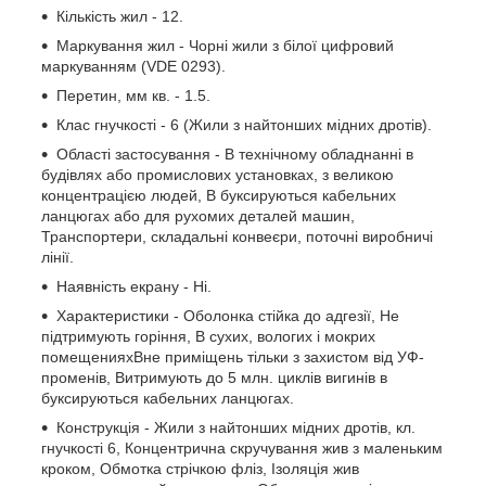
Кількість жил - 12.
Маркування жил - Чорні жили з білої цифровий
маркуванням (VDE 0293).
Перетин, мм кв. - 1.5.
Клас гнучкості - 6 (Жили з найтонших мідних дротів).
Області застосування - В технічному обладнанні в
будівлях або промислових установках, з великою
концентрацією людей, В буксируються кабельних
ланцюгах або для рухомих деталей машин,
Транспортери, складальні конвеєри, поточні виробничі
лінії.
Наявність екрану - Ні.
Характеристики - Оболонка стійка до адгезії, Не
підтримують горіння, В сухих, вологих і мокрих
помещенияхВне приміщень тільки з захистом від УФ-
променів, Витримують до 5 млн. циклів вигинів в
буксируються кабельних ланцюгах.
Конструкція - Жили з найтонших мідних дротів, кл.
гнучкості 6, Концентрична скручування жив з маленьким
кроком, Обмотка стрічкою фліз, Ізоляція жив