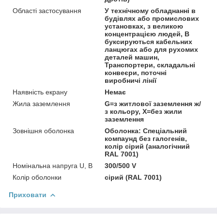
Області застосування
У технічному обладнанні в
будівлях або промислових
установках, з великою
концентрацією людей, В
буксируються кабельних
ланцюгах або для рухомих
деталей машин,
Транспортери, складальні
конвеєри, поточні
виробничі лінії
Наявність екрану
Немає
Жила заземлення
G=з житлової заземлення ж/
з кольору, Х=без жили
заземлення
Зовнішня оболонка
Оболонка: Спеціальний
компаунд без галогенів,
колір сірий (аналогічний
RAL 7001)
Номінальна напруга U, В
300/500 V
Колір оболонки
сірий (RAL 7001)
Приховати