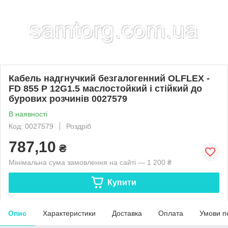
Кабель надгнучкий безгалогенний OLFLEX -
FD 855 P 12G1.5 маслостойкий і стійкий до
бурових розчинів 0027579
В наявності
Код: 0027579
Роздріб
787,10
₴
Мінімальна сума замовлення на сайті — 1 200 ₴
Купити
Опис
Характеристики
Доставка
Оплата
Умови п