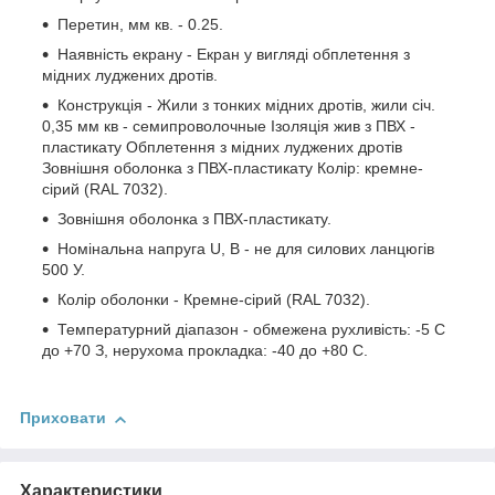
Перетин, мм кв. - 0.25.
Наявність екрану - Екран у вигляді обплетення з
мідних луджених дротів.
Конструкція - Жили з тонких мідних дротів, жили січ.
0,35 мм кв - семипроволочные Ізоляція жив з ПВХ -
пластикату Обплетення з мідних луджених дротів
Зовнішня оболонка з ПВХ-пластикату Колір: кремне-
сірий (RAL 7032).
Зовнішня оболонка з ПВХ-пластикату.
Номінальна напруга U, В - не для силових ланцюгів
500 У.
Колір оболонки - Кремне-сірий (RAL 7032).
Температурний діапазон - обмежена рухливість: -5 С
до +70 З, нерухома прокладка: -40 до +80 С.
Приховати
Характеристики