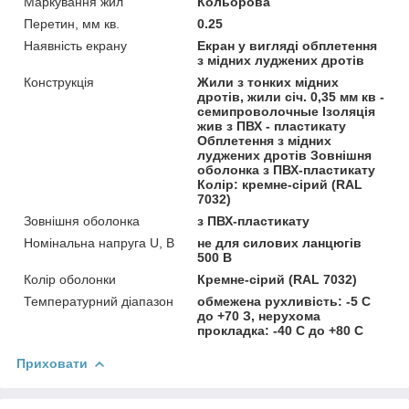
Маркування жил
Кольорова
Перетин, мм кв.
0.25
Наявність екрану
Екран у вигляді обплетення
з мідних луджених дротів
Конструкція
Жили з тонких мідних
дротів, жили січ. 0,35 мм кв -
семипроволочные Ізоляція
жив з ПВХ - пластикату
Обплетення з мідних
луджених дротів Зовнішня
оболонка з ПВХ-пластикату
Колір: кремне-сірий (RAL
7032)
Зовнішня оболонка
з ПВХ-пластикату
Номінальна напруга U, В
не для силових ланцюгів
500 В
Колір оболонки
Кремне-сірий (RAL 7032)
Температурний діапазон
обмежена рухливість: -5 С
до +70 З, нерухома
прокладка: -40 С до +80 С
Приховати