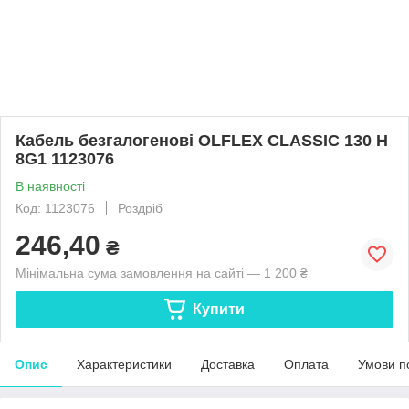
Кабель безгалогенові OLFLEX CLASSIC 130 H
8G1 1123076
В наявності
Код: 1123076
Роздріб
246,40
₴
Мінімальна сума замовлення на сайті — 1 200 ₴
Купити
Опис
Характеристики
Доставка
Оплата
Умови п