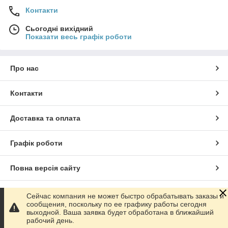
Контакти
Сьогодні вихідний
Показати весь графік роботи
Про нас
Контакти
Доставка та оплата
Графік роботи
Повна версія сайту
Сайт створено на маркетплейсі
Prom.ua
Сейчас компания не может быстро обрабатывать заказы и
сообщения, поскольку по ее графику работы сегодня
выходной. Ваша заявка будет обработана в ближайший
Політика конфіденційності
рабочий день.