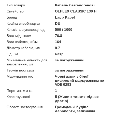
Тип товару
Кабель безгалогенові
Сімейство
OLFLEX CLASSIC 130 H
Бренд
Lapp Kabel
Країна виробництва
DE
Кількість в упаковці, од.
500 / 1000
Вага міді, кг/км
76.8
Вага кабелю, кг/км
164
Діаметр кабелю, мм
9.7
Од. Зм.
метр
Мінімальна кількість для
за погодженням
замовлення, шт
Термін поставки
за погодженням
Маркування жил
Чорні жили з білої
цифровий маркуванням по
VDE 0293
Перетин, мм кв.
1
Клас гнучкості
5 (Жили з тонких мідних
дротів)
Області застосування
Громадські будівлі,
Аеропорти, залізничні