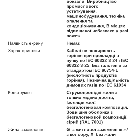
вокзали, Виробництво
промислового
устаткування,
машинобудування, техніка
опалення та
кондиціонування, В місцях
підвищеної небезпеки у разі
пожежі
Наявність екрану
Немає
Характеристики
Кабелі не поширюють
горіння при прокладці в
пучку по IEC 60332-3-24 і IEC
60332-3-25, Без галогенів за
стандартом IEC 60754-1
(кислотність продуктів
горіння), Незначна щільність
димових газів по IEC 61034
Конструкція
Струмопровідні жили з
тонких мідних дротів,
Ізоляція жил:
безгалогеновая композиція,
Зовнішня оболонка з
безгалогеновой композиції,
сірий (RAL 7001)
Жила заземлення
G=з житлової заземлення ж/
з кольору, Х=без жили