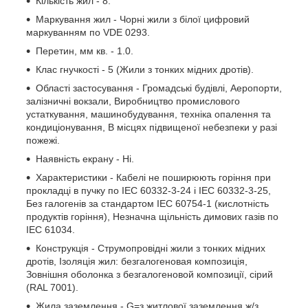
Кількість жил - 8.
Маркування жил - Чорні жили з білої цифровий
маркуванням по VDE 0293.
Перетин, мм кв. - 1.0.
Клас гнучкості - 5 (Жили з тонких мідних дротів).
Області застосування - Громадські будівлі, Аеропорти,
залізничні вокзали, Виробництво промислового
устаткування, машинобудування, техніка опалення та
кондиціонування, В місцях підвищеної небезпеки у разі
пожежі.
Наявність екрану - Ні.
Характеристики - Кабелі не поширюють горіння при
прокладці в пучку по IEC 60332-3-24 і IEC 60332-3-25,
Без галогенів за стандартом IEC 60754-1 (кислотність
продуктів горіння), Незначна щільність димових газів по
IEC 61034.
Конструкція - Струмопровідні жили з тонких мідних
дротів, Ізоляція жил: безгалогеновая композиція,
Зовнішня оболонка з безгалогеновой композиції, сірий
(RAL 7001).
Жила заземлення - G=з житлової заземлення ж/з