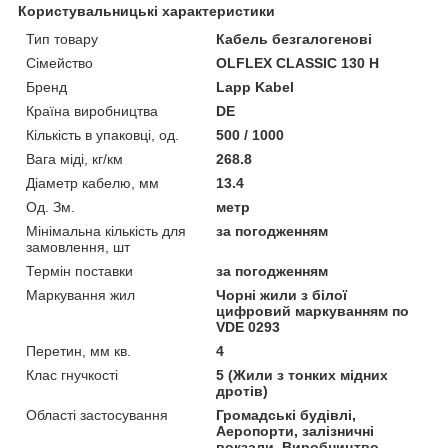
Користувальницькі характеристики
Тип товару
Кабель безгалогенові
Сімейство
OLFLEX CLASSIC 130 H
Бренд
Lapp Kabel
Країна виробництва
DE
Кількість в упаковці, од.
500 / 1000
Вага міді, кг/км
268.8
Діаметр кабелю, мм
13.4
Од. Зм.
метр
Мінімальна кількість для
за погодженням
замовлення, шт
Термін поставки
за погодженням
Маркування жил
Чорні жили з білої
цифровий маркуванням по
VDE 0293
Перетин, мм кв.
4
Клас гнучкості
5 (Жили з тонких мідних
дротів)
Області застосування
Громадські будівлі,
Аеропорти, залізничні
вокзали, Виробництво