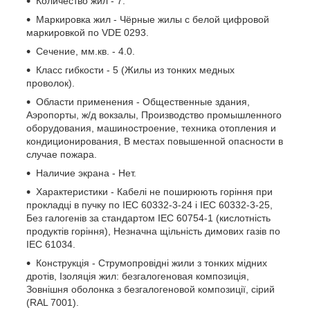
Количество жил - 7.
Маркировка жил - Чёрные жилы с белой цифровой
маркировкой по VDE 0293.
Сечение, мм.кв. - 4.0.
Класс гибкости - 5 (Жилы из тонких медных
проволок).
Области применения - Общественные здания,
Аэропорты, ж/д вокзалы, Производство промышленного
оборудования, машиностроение, техника отопления и
кондиционирования, В местах повышенной опасности в
случае пожара.
Наличие экрана - Нет.
Характеристики - Кабелі не поширюють горіння при
прокладці в пучку по IEC 60332-3-24 і IEC 60332-3-25,
Без галогенів за стандартом IEC 60754-1 (кислотність
продуктів горіння), Незначна щільність димових газів по
IEC 61034.
Конструкція - Струмопровідні жили з тонких мідних
дротів, Ізоляція жил: безгалогеновая композиція,
Зовнішня оболонка з безгалогеновой композиції, сірий
(RAL 7001).