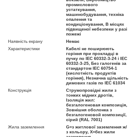
промислового
устаткування,
машинобудування, техніка
опалення та
кондиціонування, В місцях
підвищеної небезпеки у разі
пожежі
Наявність екрану
Немає
Характеристики
Кабелі не поширюють
горіння при прокладці в
пучку по IEC 60332-3-24 і IEC
60332-3-25, Без галогенів за
стандартом IEC 60754-1
(кислотність продуктів
горіння), Незначна щільність
димових газів по IEC 61034
Конструкція
Струмопровідні жили з
тонких мідних дротів,
Ізоляція жил:
безгалогеновая композиція,
Зовнішня оболонка з
безгалогеновой композиції,
сірий (RAL 7001)
Жила заземлення
G=з житлової заземлення ж/
з кольору, Х=без жили
заземлення