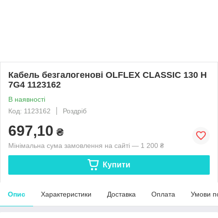
Кабель безгалогенові OLFLEX CLASSIC 130 H
7G4 1123162
В наявності
Код: 1123162
Роздріб
697,10
₴
Мінімальна сума замовлення на сайті — 1 200 ₴
Купити
Опис
Характеристики
Доставка
Оплата
Умови п