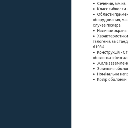
Сечение, мм.кв. -
Класс гибкости 
Области примен
оборудования, ма
случае пожара.
Наличие экрана 
Характеристики 
галогенів за станд
61034.
Конструкція - С
оболонка з безгало
Жила заземленн
Зовнішня оболон
Номінальна напру
Колір оболонки -