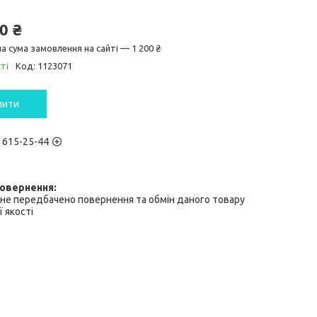
0 ₴
а сума замовлення на сайті — 1 200 ₴
ті
Код:
1123071
пити
) 615-25-44
не передбачено повернення та обмін даного товару
 якості