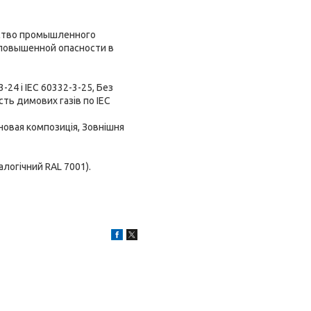
дство промышленного
 повышенной опасности в
-24 і IEC 60332-3-25, Без
сть димових газів по IEC
еновая композиція, Зовнішня
алогічний RAL 7001).