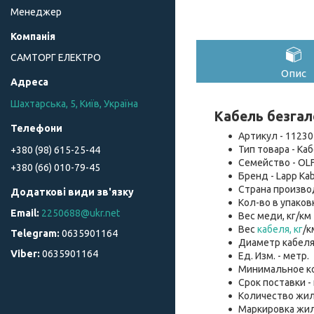
Менеджер
САМТОРГ ЕЛЕКТРО
Опис
Шахтарська, 5, Київ, Україна
Кабель безгал
Артикул - 11230
Тип товара - Ка
+380 (98) 615-25-44
Семейство - OLF
+380 (66) 010-79-45
Бренд - Lapp Kab
Страна производ
Кол-во в упаковке
2250688@ukr.net
Вес меди, кг/км 
Вес
кабеля, кг
/к
0635901164
Диаметр кабеля, 
0635901164
Ед. Изм. - метр.
Минимальное кол
Срок поставки -
Количество жил 
Маркировка жил