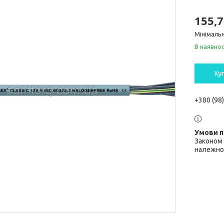
155,7
Мінімальн
В наявнос
Ку
+380 (98
Законом 
належної