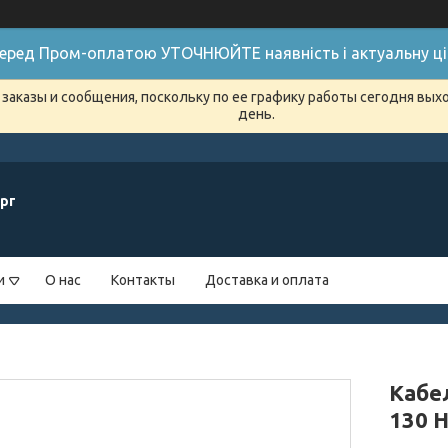
 Перед Пром-оплатою УТОЧНЮЙТЕ наявність і актуальну цін
заказы и сообщения, поскольку по ее графику работы сегодня вых
день.
рг
и
О нас
Контакты
Доставка и оплата
Кабе
130 