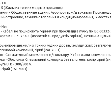
 1.0.
- 5 (Жилы из тонких медных проволок).
ения - Общественные здания, Аэропорты, ж/д вокзалы, Произво
шиностроение, техника отопления и кондиционирования, В местах
- Нет.
- Кабелі не поширюють горіння при прокладці в пучку по IEC 60332-3
артом IEC 60754-1 (кислотність продуктів горіння), Незначна щільні
трумопровідні жили з тонких мідних дротів, Ізоляція жил: безгалог
геновой композиції, сірий (RAL 7001).
я - G=з житлової заземлення ж/з кольору, Х=без жили заземлення.
ка - Оболонка: Спеціальний компаунд без галогенів, колір сірий (ан
га U, В - 300/500 V.
 сірий (RAL 7001).