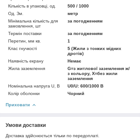
Кількість в упаковці, од.
500 / 1000
Од. Зм.
метр
Мінімальна кількість для
за погодженням
замовлення, шт
Термін поставки
за погодженням
Перетин, мм кв.
1
Клас гнучкості
5 (Жили з тонких мідних
дротів)
Наявність екрану
Немає
Жила заземлення
G=з житлової заземлення ж/
з кольору, Х=без жили
заземлення
Номінальна напруга U, В
U0/U: 600/1000 В
Колір оболонки
Чорний
Приховати
Умови доставки
Доставка здійснюється тільки по передоплаті.