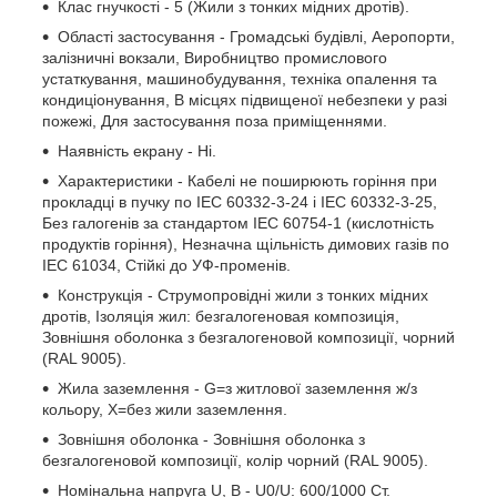
Клас гнучкості - 5 (Жили з тонких мідних дротів).
Області застосування - Громадські будівлі, Аеропорти,
залізничні вокзали, Виробництво промислового
устаткування, машинобудування, техніка опалення та
кондиціонування, В місцях підвищеної небезпеки у разі
пожежі, Для застосування поза приміщеннями.
Наявність екрану - Ні.
Характеристики - Кабелі не поширюють горіння при
прокладці в пучку по IEC 60332-3-24 і IEC 60332-3-25,
Без галогенів за стандартом IEC 60754-1 (кислотність
продуктів горіння), Незначна щільність димових газів по
IEC 61034, Стійкі до УФ-променів.
Конструкція - Струмопровідні жили з тонких мідних
дротів, Ізоляція жил: безгалогеновая композиція,
Зовнішня оболонка з безгалогеновой композиції, чорний
(RAL 9005).
Жила заземлення - G=з житлової заземлення ж/з
кольору, Х=без жили заземлення.
Зовнішня оболонка - Зовнішня оболонка з
безгалогеновой композиції, колір чорний (RAL 9005).
Номінальна напруга U, В - U0/U: 600/1000 Ст.