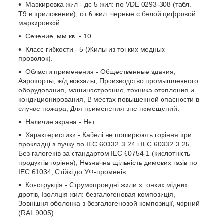
Маркировка жил - до 5 жил: по VDE 0293-308 (табл.
T9 в приложении), от 6 жил: черные с белой цифровой
маркировкой.
Сечение, мм.кв. - 10.
Класс гибкости - 5 (Жилы из тонких медных
проволок).
Области применения - Общественные здания,
Аэропорты, ж/д вокзалы, Производство промышленного
оборудования, машиностроение, техника отопления и
кондиционирования, В местах повышенной опасности в
случае пожара, Для применения вне помещений.
Наличие экрана - Нет.
Характеристики - Кабелі не поширюють горіння при
прокладці в пучку по IEC 60332-3-24 і IEC 60332-3-25,
Без галогенів за стандартом IEC 60754-1 (кислотність
продуктів горіння), Незначна щільність димових газів по
IEC 61034, Стійкі до УФ-променів.
Конструкція - Струмопровідні жили з тонких мідних
дротів, Ізоляція жил: безгалогеновая композиція,
Зовнішня оболонка з безгалогеновой композиції, чорний
(RAL 9005).