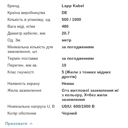
Бренд
Lapp Kabel
Країна виробництва
DE
Кількість в упаковці, од.
500 / 1000
Вага міді, кг/км
480
Діаметр кабелю, мм
20.7
Од. Зм.
метр
Мінімальна кількість для
за погодженням
замовлення, шт
Термін поставки
за погодженням
Перетин, мм кв.
10
Клас гнучкості
5 (Жили з тонких мідних
дротів)
Наявність екрану
Немає
Жила заземлення
G=з житлової заземлення ж/
з кольору, Х=без жили
заземлення
Номінальна напруга U, В
U0/U: 600/1000 В
Колір оболонки
Чорний
Приховати