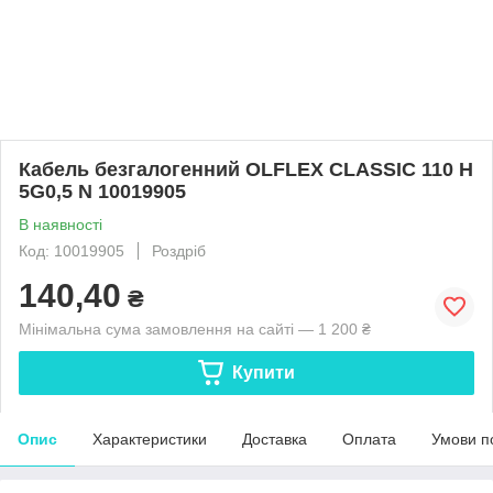
Кабель безгалогенний OLFLEX CLASSIC 110 H
5G0,5 N 10019905
В наявності
Код: 10019905
Роздріб
140,40
₴
Мінімальна сума замовлення на сайті — 1 200 ₴
Купити
Опис
Характеристики
Доставка
Оплата
Умови п