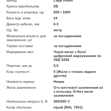
Бренд
Lapp Kabel
Країна виробництва
DE
Кількість в упаковці, од.
500 / 1000
Вага міді, кг/км
24
Діаметр кабелю, мм
6.3
Од. Зм.
метр
Мінімальна кількість для
за погодженням
замовлення, шт
Термін поставки
за погодженням
Маркування жил
Чорні жили з білої
цифровий маркуванням по
VDE 0293
Перетин, мм кв.
0.5
Клас гнучкості
5 (Жили з тонких мідних
дротів)
Наявність екрану
Немає
Жила заземлення
G=з житлової заземлення ж/
з кольору, Х=без жили
заземлення
Номінальна напруга U, В
300/500 V
Колір оболонки
сірий (RAL 7001)