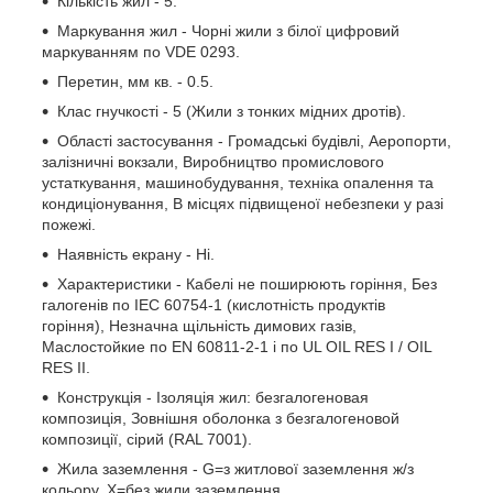
Кількість жил - 5.
Маркування жил - Чорні жили з білої цифровий
маркуванням по VDE 0293.
Перетин, мм кв. - 0.5.
Клас гнучкості - 5 (Жили з тонких мідних дротів).
Області застосування - Громадські будівлі, Аеропорти,
залізничні вокзали, Виробництво промислового
устаткування, машинобудування, техніка опалення та
кондиціонування, В місцях підвищеної небезпеки у разі
пожежі.
Наявність екрану - Ні.
Характеристики - Кабелі не поширюють горіння, Без
галогенів по IEC 60754-1 (кислотність продуктів
горіння), Незначна щільність димових газів,
Маслостойкие по EN 60811-2-1 і по UL OIL RES I / OIL
RES II.
Конструкція - Ізоляція жил: безгалогеновая
композиція, Зовнішня оболонка з безгалогеновой
композиції, сірий (RAL 7001).
Жила заземлення - G=з житлової заземлення ж/з
кольору, Х=без жили заземлення.