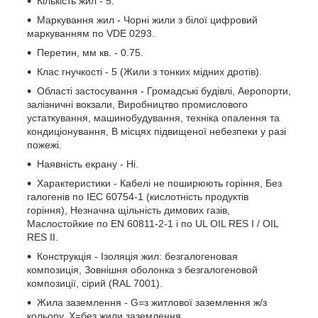
Кількість жил - 5.
Маркування жил - Чорні жили з білої цифровий
маркуванням по VDE 0293.
Перетин, мм кв. - 0.75.
Клас гнучкості - 5 (Жили з тонких мідних дротів).
Області застосування - Громадські будівлі, Аеропорти,
залізничні вокзали, Виробництво промислового
устаткування, машинобудування, техніка опалення та
кондиціонування, В місцях підвищеної небезпеки у разі
пожежі.
Наявність екрану - Ні.
Характеристики - Кабелі не поширюють горіння, Без
галогенів по IEC 60754-1 (кислотність продуктів
горіння), Незначна щільність димових газів,
Маслостойкие по EN 60811-2-1 і по UL OIL RES I / OIL
RES II.
Конструкція - Ізоляція жил: безгалогеновая
композиція, Зовнішня оболонка з безгалогеновой
композиції, сірий (RAL 7001).
Жила заземлення - G=з житлової заземлення ж/з
кольору, Х=без жили заземлення.