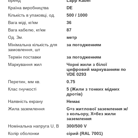
Бренд
Lapp Kabel
Країна виробництва
DE
Кількість в упаковці, од.
500 / 1000
Вага міді, кг/км
36
Вага кабелю, кг/км
87
Од. Зм.
метр
Мінімальна кількість для
за погодженням
замовлення, шт
Термін поставки
за погодженням
Маркування жил
Чорні жили з білої
цифровий маркуванням по
VDE 0293
Перетин, мм кв.
0.75
Клас гнучкості
5 (Жили з тонких мідних
дротів)
Наявність екрану
Немає
Жила заземлення
G=з житлової заземлення ж/
з кольору, Х=без жили
заземлення
Номінальна напруга U, В
300/500 V
Колір оболонки
сірий (RAL 7001)