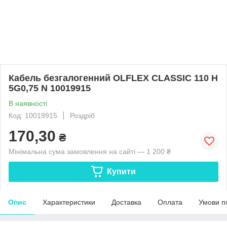
Кабель безгалогенний OLFLEX CLASSIC 110 H
5G0,75 N 10019915
В наявності
Код: 10019915
Роздріб
170,30
₴
Мінімальна сума замовлення на сайті — 1 200 ₴
Купити
Опис
Характеристики
Доставка
Оплата
Умови п