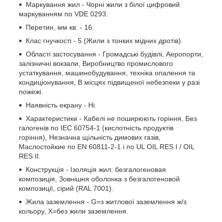
Маркування жил - Чорні жили з білої цифровий
маркуванням по VDE 0293.
Перетин, мм кв. - 16.
Клас гнучкості - 5 (Жили з тонких мідних дротів).
Області застосування - Громадські будівлі, Аеропорти,
залізничні вокзали, Виробництво промислового
устаткування, машинобудування, техніка опалення та
кондиціонування, В місцях підвищеної небезпеки у разі
пожежі.
Наявність екрану - Ні.
Характеристики - Кабелі не поширюють горіння, Без
галогенів по IEC 60754-1 (кислотність продуктів
горіння), Незначна щільність димових газів,
Маслостойкие по EN 60811-2-1 і по UL OIL RES I / OIL
RES II.
Конструкція - Ізоляція жил: безгалогеновая
композиція, Зовнішня оболонка з безгалогеновой
композиції, сірий (RAL 7001).
Жила заземлення - G=з житлової заземлення ж/з
кольору, Х=без жили заземлення.