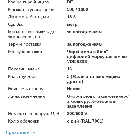
Країна виробництва
DE
Кількість в упаковці, од.
500 / 1000
Діаметр кабелю, мм
18.8
Од. Зм.
метр
Мінімальна кількість для
за погодженням
замовлення, шт
Термін поставки
за погодженням
Маркування жил
Чорні жили з білої
цифровий маркуванням по
VDE 0293
Перетин, мм кв.
16
Клас гнучкості
5 (Жили з тонких мідних
дротів)
Наявність екрану
Немає
Жила заземлення
G=з житлової заземлення ж/
з кольору, Х=без жили
заземлення
Номінальна напруга U, В
300/500 V
Колір оболонки
сірий (RAL 7001)
Приховати