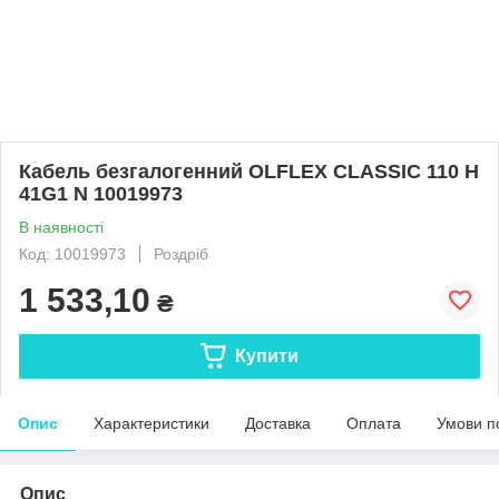
Кабель безгалогенний OLFLEX CLASSIC 110 H
41G1 N 10019973
В наявності
Код: 10019973
Роздріб
1 533,10
₴
Купити
Опис
Характеристики
Доставка
Оплата
Умови п
Опис