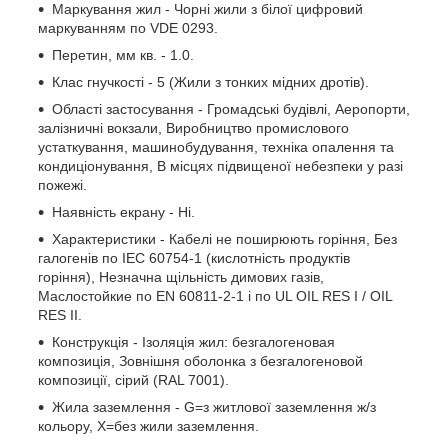
Маркування жил - Чорні жили з білої цифровий
маркуванням по VDE 0293.
Перетин, мм кв. - 1.0.
Клас гнучкості - 5 (Жили з тонких мідних дротів).
Області застосування - Громадські будівлі, Аеропорти,
залізничні вокзали, Виробництво промислового
устаткування, машинобудування, техніка опалення та
кондиціонування, В місцях підвищеної небезпеки у разі
пожежі.
Наявність екрану - Ні.
Характеристики - Кабелі не поширюють горіння, Без
галогенів по IEC 60754-1 (кислотність продуктів
горіння), Незначна щільність димових газів,
Маслостойкие по EN 60811-2-1 і по UL OIL RES I / OIL
RES II.
Конструкція - Ізоляція жил: безгалогеновая
композиція, Зовнішня оболонка з безгалогеновой
композиції, сірий (RAL 7001).
Жила заземлення - G=з житлової заземлення ж/з
кольору, Х=без жили заземлення.