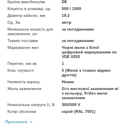
Країна виробництва
DE
Кількість в упаковці, од.
500 / 1000
Діаметр кабелю, мм
19.2
Од. Зм.
метр
Мінімальна кількість для
за погодженням
замовлення, шт
Термін поставки
за погодженням
Маркування жил
Чорні жили з білої
цифровий маркуванням по
VDE 0293
Перетин, мм кв.
1
Клас гнучкості
5 (Жили з тонких мідних
дротів)
Наявність екрану
Немає
Жила заземлення
G=з житлової заземлення ж/
з кольору, Х=без жили
заземлення
Номінальна напруга U, В
300/500 V
Колір оболонки
сірий (RAL 7001)
Приховати