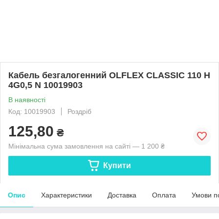
Кабель безгалогенний OLFLEX CLASSIC 110 H
4G0,5 N 10019903
В наявності
Код: 10019903
Роздріб
125,80
₴
Мінімальна сума замовлення на сайті — 1 200 ₴
Купити
Опис
Характеристики
Доставка
Оплата
Умови п