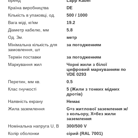
Бренд
Lapp Kabel
Країна виробництва
DE
Кількість в упаковці, од.
500 / 1000
Вага міді, кг/км
19.2
Діаметр кабелю, мм
5.8
Од. Зм.
метр
Мінімальна кількість для
за погодженням
замовлення, шт
Термін поставки
за погодженням
Маркування жил
Чорні жили з білої
цифровий маркуванням по
VDE 0293
Перетин, мм кв.
0.5
Клас гнучкості
5 (Жили з тонких мідних
дротів)
Наявність екрану
Немає
Жила заземлення
G=з житлової заземлення ж/
з кольору, Х=без жили
заземлення
Номінальна напруга U, В
300/500 V
Колір оболонки
сірий (RAL 7001)