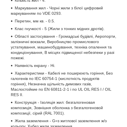
Кількість жил - 4.
Маркування жил - Чорні жили з білої цифровий
маркуванням по VDE 0293.
Перетин, мм кв. - 0.5.
Клас гнучкості - 5 (Жили з тонких мідних дротів).
Області застосування - Громадські будівлі, Аеропорти,
залізничні вокзали, Виробництво промислового
устаткування, машинобудування, техніка опалення та
кондиціонування, В місцях підвищеної небезпеки у разі
пожежі.
Наявність екрану - Ні.
Характеристики - Кабелі не поширюють горіння, Без
галогенів по IEC 60754-1 (кислотність продуктів
горіння), Незначна щільність димових газів,
Маслостойкие по EN 60811-2-1 і по UL OIL RES I / OIL
RES II.
Конструкція - Ізоляція жил: безгалогеновая
композиція, Зовнішня оболонка з безгалогеновой
композиції, сірий (RAL 7001).
Жила заземлення - G=з житлової заземлення ж/з
кольору, Х=без жили заземлення.