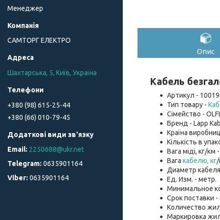
Менеджер
САМТОРГ ЕЛЕКТРО
Опис
Шахтарська, 5, Київ, Україна
Кабель безгал
Артикул - 10019
Тип товару -
Каб
+380 (98) 615-25-44
Сімейство - OLF
+380 (66) 010-79-45
Бренд - Lapp Kab
Країна виробниц
Кількість в упако
2250688@ukr.net
Вага міді, кг/км -
Вага
кабелю, кг
/
0635901164
Диаметр кабеля, 
0635901164
Ед. Изм. - метр.
Минимальное кол
Срок поставки -
Количество жил 
Маркировка жил