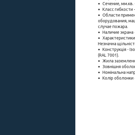
Сечение, мм.кв. -
Класс гибкости 
Области примен
оборудования, ма
случае пожара.
Наличие экрана 
Характеристики 
Незначна щільність
Конструкція - І
(RAL 7001).
Жила заземленн
Зовнішня оболон
Номінальна напру
Колір оболонки -