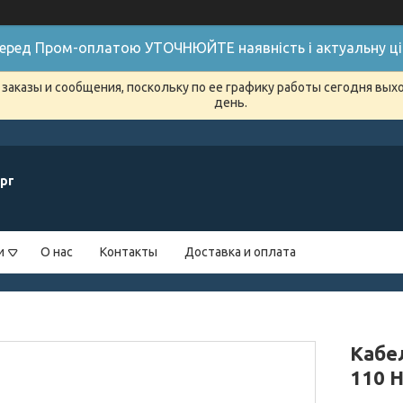
 Перед Пром-оплатою УТОЧНЮЙТЕ наявність і актуальну цін
заказы и сообщения, поскольку по ее графику работы сегодня вых
день.
рг
и
О нас
Контакты
Доставка и оплата
Кабе
110 H