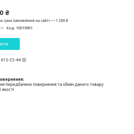
0 ₴
а сума замовлення на сайті — 1 200 ₴
ті
Код:
10019901
пити
) 615-25-44
не передбачено повернення та обмін даного товару
 якості