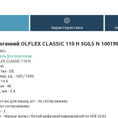
Характеристики
І
огенний OLFLEX CLASSIC 110 H 3G0,5 N 10019
901.
ель безгалогенові
.
LEX CLASSIC 110 H.
el.
тва - DE.
вці, од. - 500 / 1000.
 14.4.
км - 49.
мм - 5.4.
-во для заказа, шт - по согласованию.
 по согласованию.
- 3.
 - Чёрные жилы с белой цифровой маркировкой по VDE 0293.