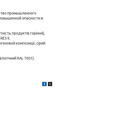
дство промышленного
 повышенной опасности в
тність продуктів горіння),
ES II.
огеновой композиції, сірий
алогічний RAL 7001).