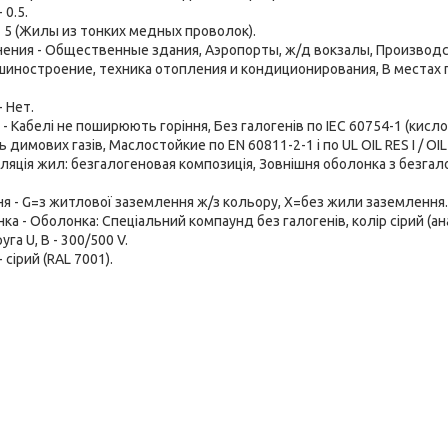
 0.5.
- 5 (Жилы из тонких медных проволок).
ения - Общественные здания, Аэропорты, ж/д вокзалы, Произво
шиностроение, техника отопления и кондиционирования, В местах
- Нет.
- Кабелі не поширюють горіння, Без галогенів по IEC 60754-1 (кисло
 димових газів, Маслостойкие по EN 60811-2-1 і по UL OIL RES I / OIL R
золяція жил: безгалогеновая композиція, Зовнішня оболонка з безгал
я - G=з житлової заземлення ж/з кольору, Х=без жили заземлення.
ка - Оболонка: Спеціальний компаунд без галогенів, колір сірий (ан
га U, В - 300/500 V.
 сірий (RAL 7001).