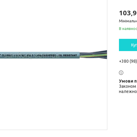
103,9
Мінімальн
В наявнос
Ку
+380 (98
Законом 
належної