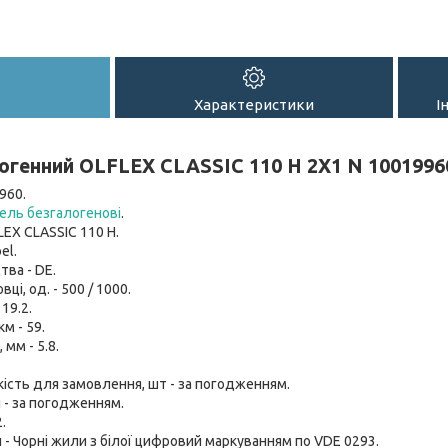
Характеристики
І
огенний OLFLEX CLASSIC 110 H 2X1 N 1001996
960.
ель безгалогенові
.
LEX CLASSIC 110 H.
el.
тва - DE.
вці, од. - 500 / 1000.
 19.2.
км - 59.
мм - 5.8.
кість для замовлення, шт - за погодженням.
 - за погодженням.
.
- Чорні жили з білої цифровий маркуванням по VDE 0293.