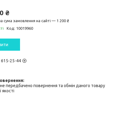
0 ₴
а сума замовлення на сайті — 1 200 ₴
ті
Код:
10019960
пити
) 615-25-44
не передбачено повернення та обмін даного товару
 якості