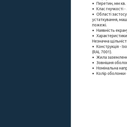
Перетин, мм кв. -
Клас гнучкості -
Області застосу
устаткування, маш
пожежі.
Наявність екрану 
Характеристики 
Незначна щільність
Конструкція - І
(RAL 7001).
Жила заземленн
Зовнішня оболон
Номінальна напру
Колір оболонки -