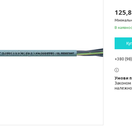
125,8
Мінімальн
В наявнос
Ку
+380 (98
Законом 
належної