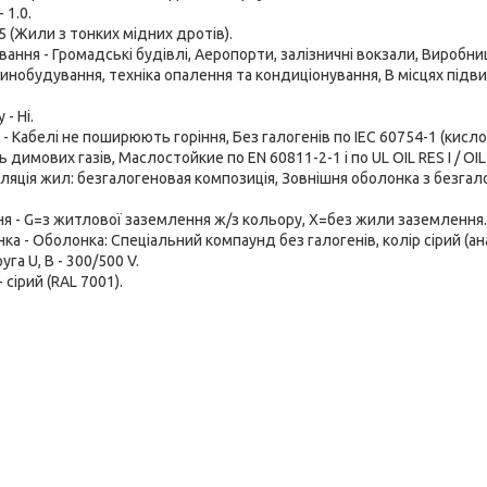
 1.0.
 5 (Жили з тонких мідних дротів).
вання - Громадські будівлі, Аеропорти, залізничні вокзали, Вироб
инобудування, техніка опалення та кондиціонування, В місцях підви
- Ні.
- Кабелі не поширюють горіння, Без галогенів по IEC 60754-1 (кисло
 димових газів, Маслостойкие по EN 60811-2-1 і по UL OIL RES I / OIL R
золяція жил: безгалогеновая композиція, Зовнішня оболонка з безгал
я - G=з житлової заземлення ж/з кольору, Х=без жили заземлення.
ка - Оболонка: Спеціальний компаунд без галогенів, колір сірий (ан
га U, В - 300/500 V.
 сірий (RAL 7001).