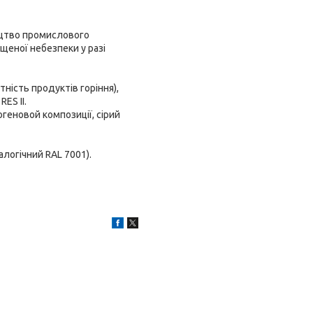
ництво промислового
щеної небезпеки у разі
тність продуктів горіння),
ES II.
огеновой композиції, сірий
алогічний RAL 7001).