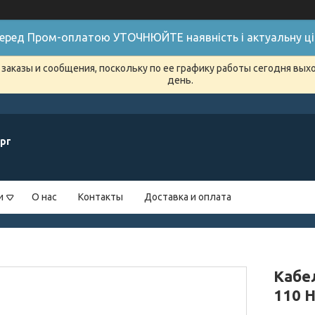
 Перед Пром-оплатою УТОЧНЮЙТЕ наявність і актуальну цін
заказы и сообщения, поскольку по ее графику работы сегодня вых
день.
рг
и
О нас
Контакты
Доставка и оплата
Кабе
110 