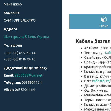
Менеджер
САМТОРГ ЕЛЕКТРО
Опис
Шахтарська, 5, Київ, Україна
Кабель безгал
Артикул - 10019
Тип товару -
Каб
+380 (98) 615-25-44
Сімейство - OLF
+380 (66) 010-79-45
Бренд - Lapp Kab
Країна виробниц
Кількість в упако
2250688@ukr.net
Вага міді, кг/км -
Вага
кабелю, кг
/
0635901164
Діаметр кабелю, 
0635901164
Од. Зм. - метр.
Мінімальна кіль
Термін поставки
Кількість жил - 2
Маркування жил 