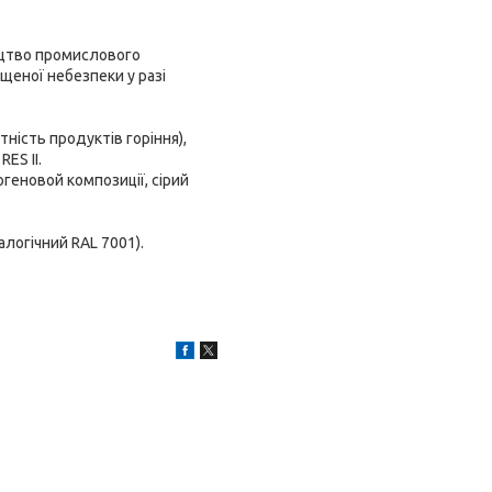
ництво промислового
щеної небезпеки у разі
тність продуктів горіння),
ES II.
огеновой композиції, сірий
алогічний RAL 7001).