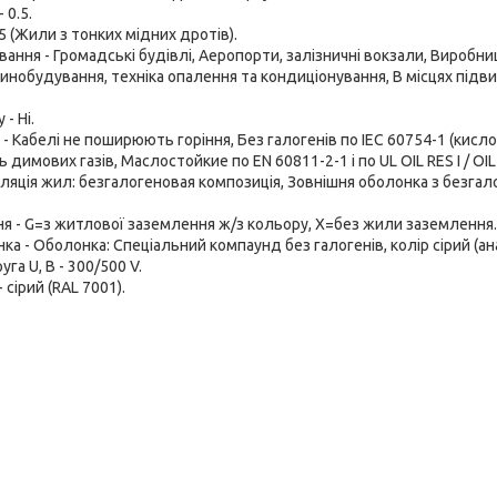
 0.5.
 5 (Жили з тонких мідних дротів).
вання - Громадські будівлі, Аеропорти, залізничні вокзали, Вироб
инобудування, техніка опалення та кондиціонування, В місцях підви
- Ні.
- Кабелі не поширюють горіння, Без галогенів по IEC 60754-1 (кисло
 димових газів, Маслостойкие по EN 60811-2-1 і по UL OIL RES I / OIL R
золяція жил: безгалогеновая композиція, Зовнішня оболонка з безгал
я - G=з житлової заземлення ж/з кольору, Х=без жили заземлення.
ка - Оболонка: Спеціальний компаунд без галогенів, колір сірий (ан
га U, В - 300/500 V.
 сірий (RAL 7001).