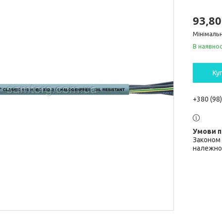
93,80
Мінімальн
В наявнос
Ку
+380 (98
Законом 
належної