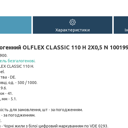
Характеристики
І
огенний OLFLEX CLASSIC 110 H 2X0,5 N 10019
900.
ель безгалогенові
.
LEX CLASSIC 110 H.
el.
тва - DE.
вці, од. - 500 / 1000.
 9.6.
км - 41.
мм - 5.1.
кість для замовлення, шт - за погодженням.
 - за погодженням.
.
- Чорні жили з білої цифровий маркуванням по VDE 0293.