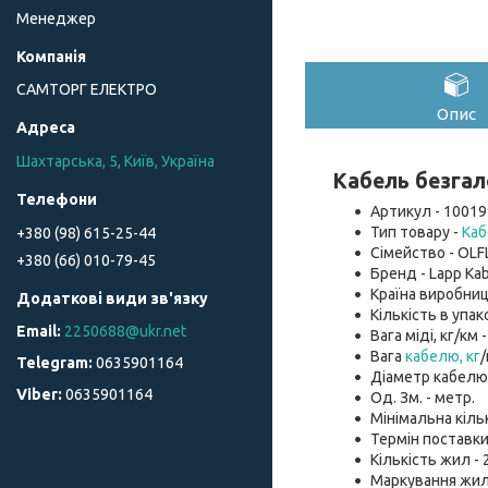
Менеджер
САМТОРГ ЕЛЕКТРО
Опис
Шахтарська, 5, Київ, Україна
Кабель безгал
Артикул - 10019
Тип товару -
Каб
+380 (98) 615-25-44
Сімейство - OLF
+380 (66) 010-79-45
Бренд - Lapp Kab
Країна виробниц
Кількість в упако
2250688@ukr.net
Вага міді, кг/км -
Вага
кабелю, кг
/
0635901164
Діаметр кабелю, 
0635901164
Од. Зм. - метр.
Мінімальна кіль
Термін поставки
Кількість жил - 2
Маркування жил 