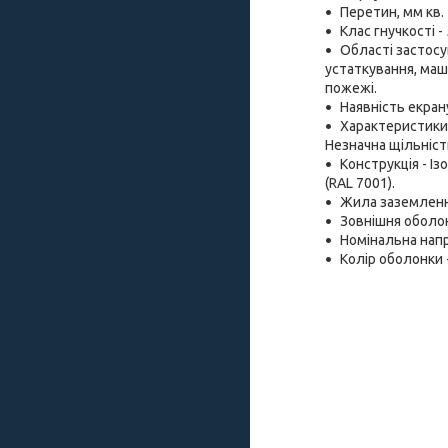
Перетин, мм кв. -
Клас гнучкості -
Області застосу
устаткування, маш
пожежі.
Наявність екрану 
Характеристики 
Незначна щільність
Конструкція - І
(RAL 7001).
Жила заземленн
Зовнішня оболон
Номінальна напру
Колір оболонки -