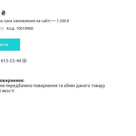
 ₴
а сума замовлення на сайті — 1 200 ₴
ті
Код:
10019900
пити
) 615-25-44
не передбачено повернення та обмін даного товару
 якості