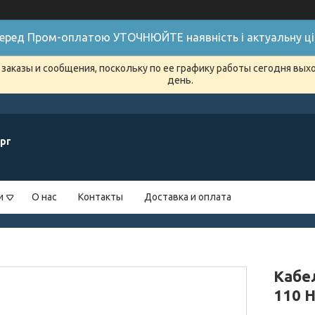
 Перед Пром-оплатою УТОЧНЮЙТЕ наявність і актуальну цін
заказы и сообщения, поскольку по ее графику работы сегодня вых
день.
рг
и
О нас
Контакты
Доставка и оплата
Кабе
110 H