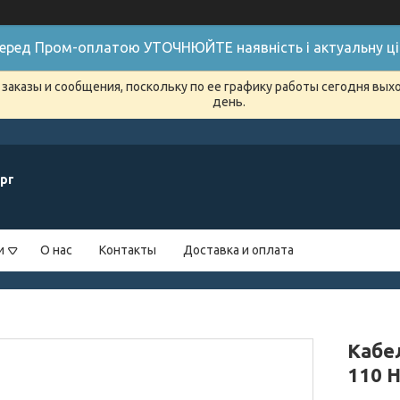
 Перед Пром-оплатою УТОЧНЮЙТЕ наявність і актуальну цін
заказы и сообщения, поскольку по ее графику работы сегодня вых
день.
рг
и
О нас
Контакты
Доставка и оплата
Кабе
110 H