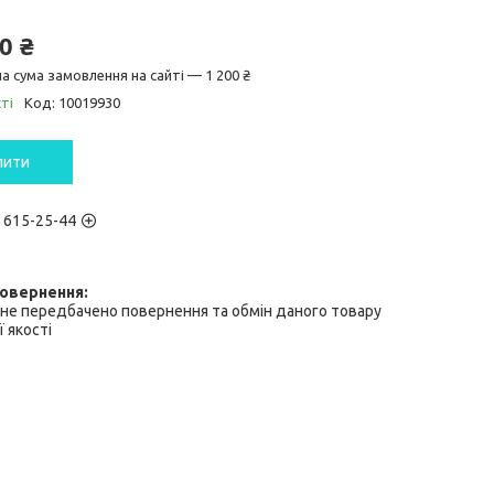
0 ₴
а сума замовлення на сайті — 1 200 ₴
ті
Код:
10019930
пити
) 615-25-44
не передбачено повернення та обмін даного товару
 якості