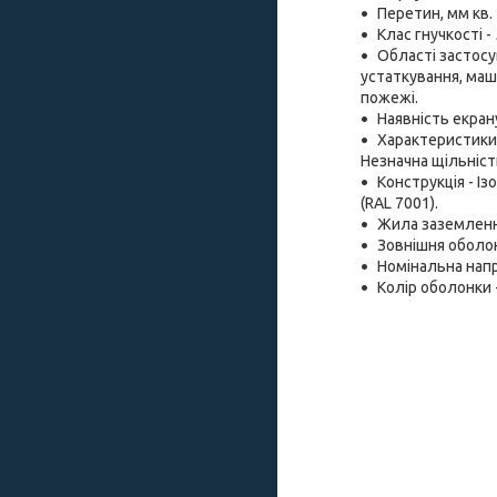
Перетин, мм кв. -
Клас гнучкості -
Області застосу
устаткування, маш
пожежі.
Наявність екрану 
Характеристики 
Незначна щільність
Конструкція - І
(RAL 7001).
Жила заземленн
Зовнішня оболон
Номінальна напру
Колір оболонки -