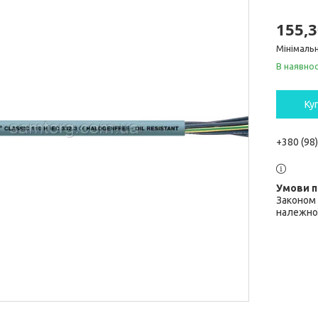
155,3
Мінімальн
В наявнос
Ку
+380 (98
Законом 
належної