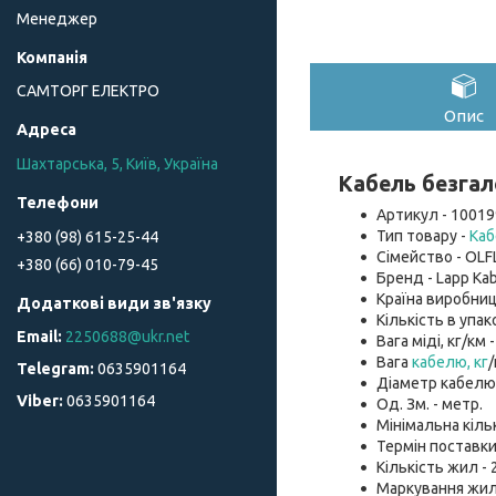
Менеджер
САМТОРГ ЕЛЕКТРО
Опис
Шахтарська, 5, Київ, Україна
Кабель безгал
Артикул - 10019
Тип товару -
Каб
+380 (98) 615-25-44
Сімейство - OLF
+380 (66) 010-79-45
Бренд - Lapp Kab
Країна виробниц
Кількість в упако
2250688@ukr.net
Вага міді, кг/км -
Вага
кабелю, кг
/
0635901164
Діаметр кабелю, 
0635901164
Од. Зм. - метр.
Мінімальна кіль
Термін поставки
Кількість жил - 2
Маркування жил 