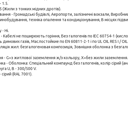
 1.5.
 5 (Жили з тонких мідних дротів).
вання - Громадські будівлі, Аеропорти, залізничні вокзали, Вироб
инобудування, техніка опалення та кондиціонування, В місцях підви
- Ні.
- Кабелі не поширюють горіння, Без галогенів по IEC 60754-1 (кисло
 димових газів, Маслостойкие по EN 60811-2-1 і по UL OIL RES I / OIL R
золяція жил: безгалогеновая композиція, Зовнішня оболонка з безгал
я - G=з житлової заземлення ж/з кольору, Х=без жили заземлення.
ка - Оболонка: Спеціальний компаунд без галогенів, колір сірий (ан
га U, В - 300/500 V.
 сірий (RAL 7001).