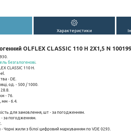
Характеристики
І
огенний OLFLEX CLASSIC 110 H 2X1,5 N 10019
930.
ель безгалогенові
.
LEX CLASSIC 110 H.
el.
тва - DE.
вці, од. - 500 / 1000.
 28.8.
км - 76.
мм - 6.4.
кість для замовлення, шт - за погодженням.
 - за погодженням.
.
- Чорні жили з білої цифровий маркуванням по VDE 0293.