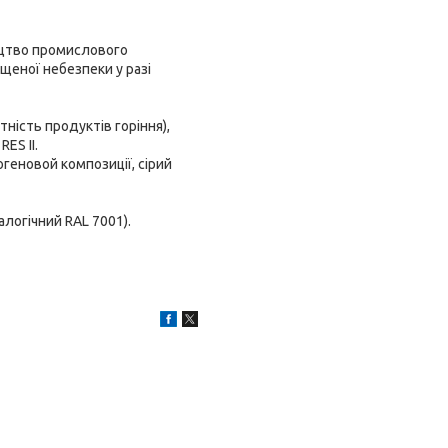
ництво промислового
щеної небезпеки у разі
тність продуктів горіння),
ES II.
огеновой композиції, сірий
алогічний RAL 7001).