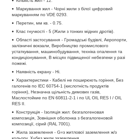
Кількість жил - 12.
Маркування жил - Чорні жили з білої цифровий
маркуванням по VDE 0293.
Перетин, мм кв. - 0.75.
Клас гнучкості - 5 (Жили з тонких мідних дротів).
Області застосування - Громадські будівлі, Аеропорти,
залізничні вокзали, Виробництво промислового
устаткування, машинобудування, техніка опалення та
кондиціонування, В місцях підвищеної небезпеки у разі
пожежі.
Наявність екрану - Ні.
Характеристики - Кабелі не поширюють горіння, Без
галогенів по IEC 60754-1 (кислотність продуктів
горіння), Незначна щільність димових газів,
Маслостойкие по EN 60811-2-1 і по UL OIL RES I / OIL
RES II.
Конструкція - Ізоляція жил: безгалогеновая
композиція, Зовнішня оболонка з безгалогеновой
композиції, сірий (RAL 7001).
Жила заземлення - G=з житлової заземлення ж/з
кольору, Х=без жили заземлення.