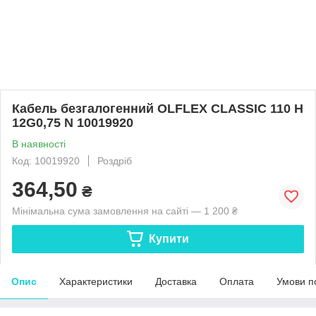
Кабель безгалогенний OLFLEX CLASSIC 110 H
12G0,75 N 10019920
В наявності
Код: 10019920
Роздріб
364,50
₴
Мінімальна сума замовлення на сайті — 1 200 ₴
Купити
Опис
Характеристики
Доставка
Оплата
Умови п