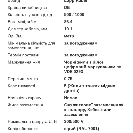
Бренд
Lapp Kabel
Країна виробництва
DE
Кількість в упаковці, од.
500 / 1000
Вага міді, кг/км
86.4
Діаметр кабелю, мм
10.1
Од. Зм.
метр
Мінімальна кількість для
за погодженням
замовлення, шт
Термін поставки
за погодженням
Маркування жил
Чорні жили з білої
цифровий маркуванням по
VDE 0293
Перетин, мм кв.
0.75
Клас гнучкості
5 (Жили з тонких мідних
дротів)
Наявність екрану
Немає
Жила заземлення
G=з житлової заземлення ж/
з кольору, Х=без жили
заземлення
Номінальна напруга U, В
300/500 V
Колір оболонки
сірий (RAL 7001)