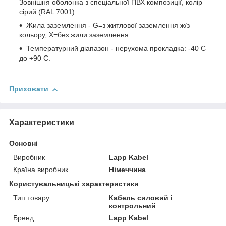
Зовнішня оболонка з спеціальної ПВХ композиції, колір
сірий (RAL 7001).
Жила заземлення - G=з житлової заземлення ж/з
кольору, Х=без жили заземлення.
Температурний діапазон - нерухома прокладка: -40 C
до +90 C.
Приховати
Характеристики
Основні
Виробник
Lapp Kabel
Країна виробник
Німеччина
Користувальницькі характеристики
Тип товару
Кабель силовий і
контрольний
Бренд
Lapp Kabel