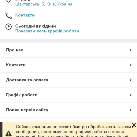
Шахтарська, 5, Київ, Україна
Контакти
Сьогодні вихідний
Показати весь графік роботи
Про нас
Контакти
Доставка та оплата
Графік роботи
Повна версія сайту
Сайт створено на маркетплейсі
Prom.ua
Сейчас компания не может быстро обрабатывать заказы и
сообщения, поскольку по ее графику работы сегодня
выходной. Ваша заявка будет обработана в ближайший