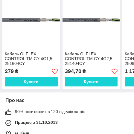
Кабель OLFLEX
Кабель OLFLEX
Каб
CONTROL TM CY 4G1,5
CONTROL TM CY 4G2,5
CON
281604CY
281404CY
280
279
394,70
1 1
₴
₴
Купити
Купити
Про нас
90% позитивних з 120 відгуків за рік
Працює з 31.10.2013
м. Київ