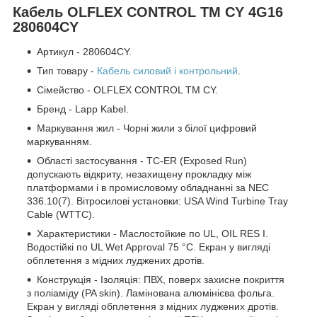
Кабель OLFLEX CONTROL TM CY 4G16
280604CY
Артикул - 280604CY.
Тип товару -
Кабель силовий і контрольний
.
Сімейство - OLFLEX CONTROL TM CY.
Бренд - Lapp Kabel.
Маркування жил - Чорні жили з білої цифровий
маркуванням.
Області застосування - TC-ER (Exposed Run)
допускають відкриту, незахищену прокладку між
платформами і в промисловому обладнанні за NEC
336.10(7). Вітросилові установки: USA Wind Turbine Tray
Cable (WTTC).
Характеристики - Маслостойкие по UL, OIL RES I.
Водостійкі по UL Wet Approval 75 °C. Екран у вигляді
обплетення з мідних луджених дротів.
Конструкція - Ізоляція: ПВХ, поверх захисне покриття
з поліаміду (PA skin). Ламінована алюмінієва фольга.
Екран у вигляді обплетення з мідних луджених дротів.