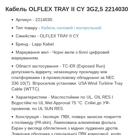
Кабель OLFLEX TRAY II CY 3G2,5 2214030
Артикул - 2214030.
Тип товару -
Кабель силовий і контрольний
.
Сімейство - OLFLEX TRAY II CY.
Бренд - Lapp Kabel.
Маркування жил - Чорні жили з білої цифровий
маркуванням.
Області застосування - TC-ER (Exposed Run)
допускають відкриту, незахищену прокладку між
платформами і в промисловому обладнанні за NEC
336.10(7). Вітросилові установки: USA Wind Turbine Tray
Cable (WTTC).
Характеристики - Маслостойкие по UL, OIL RES I.
Водостійкі по UL Wet Approval 75 °C. Стійкі до УФ-
променів, по UL SUN RES.
Конструкція - Ізоляція: ПВХ, поверх захисне покриття
з поліаміду (PA skin). Ламінована алюмінієва фольга.
Екран у вигляді обплетення з мідних луджених дротів.
Зовнішня оболонка з спеціальної ПВХ композиції, колір