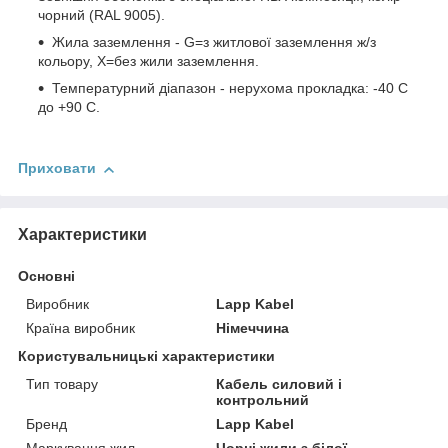
чорний (RAL 9005).
Жила заземлення - G=з житлової заземлення ж/з
кольору, Х=без жили заземлення.
Температурний діапазон - нерухома прокладка: -40 C
до +90 C.
Приховати
Характеристики
Основні
Виробник
Lapp Kabel
Країна виробник
Німеччина
Користувальницькі характеристики
Тип товару
Кабель силовий і
контрольний
Бренд
Lapp Kabel
Маркування жил
Чорні жили з білої