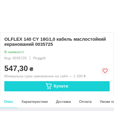
OLFLEX 140 CY 18G1,0 кабель маслостойкий
екранований 0035725
В наявності
Код: 0035725
Роздріб
547,30
₴
Мінімальна сума замовлення на сайті — 1 200 ₴
Купити
Опис
Характеристики
Доставка
Оплата
Умови п