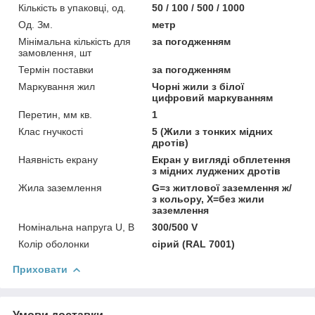
Кількість в упаковці, од.
50 / 100 / 500 / 1000
Од. Зм.
метр
Мінімальна кількість для
за погодженням
замовлення, шт
Термін поставки
за погодженням
Маркування жил
Чорні жили з білої
цифровий маркуванням
Перетин, мм кв.
1
Клас гнучкості
5 (Жили з тонких мідних
дротів)
Наявність екрану
Екран у вигляді обплетення
з мідних луджених дротів
Жила заземлення
G=з житлової заземлення ж/
з кольору, Х=без жили
заземлення
Номінальна напруга U, В
300/500 V
Колір оболонки
сірий (RAL 7001)
Приховати