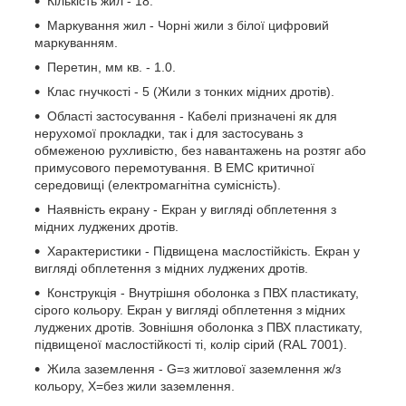
Кількість жил - 18.
Маркування жил - Чорні жили з білої цифровий
маркуванням.
Перетин, мм кв. - 1.0.
Клас гнучкості - 5 (Жили з тонких мідних дротів).
Області застосування - Кабелі призначені як для
нерухомої прокладки, так і для застосувань з
обмеженою рухливістю, без навантажень на розтяг або
примусового перемотування. В ЕМС критичної
середовищі (електромагнітна сумісність).
Наявність екрану - Екран у вигляді обплетення з
мідних луджених дротів.
Характеристики - Підвищена маслостійкість. Екран у
вигляді обплетення з мідних луджених дротів.
Конструкція - Внутрішня оболонка з ПВХ пластикату,
сірого кольору. Екран у вигляді обплетення з мідних
луджених дротів. Зовнішня оболонка з ПВХ пластикату,
підвищеної маслостійкості ті, колір сірий (RAL 7001).
Жила заземлення - G=з житлової заземлення ж/з
кольору, Х=без жили заземлення.