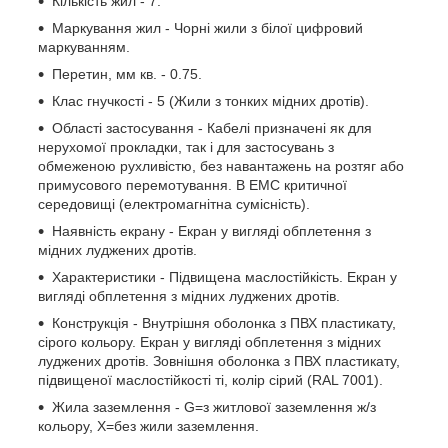
Кількість жил - 7.
Маркування жил - Чорні жили з білої цифровий
маркуванням.
Перетин, мм кв. - 0.75.
Клас гнучкості - 5 (Жили з тонких мідних дротів).
Області застосування - Кабелі призначені як для
нерухомої прокладки, так і для застосувань з
обмеженою рухливістю, без навантажень на розтяг або
примусового перемотування. В ЕМС критичної
середовищі (електромагнітна сумісність).
Наявність екрану - Екран у вигляді обплетення з
мідних луджених дротів.
Характеристики - Підвищена маслостійкість. Екран у
вигляді обплетення з мідних луджених дротів.
Конструкція - Внутрішня оболонка з ПВХ пластикату,
сірого кольору. Екран у вигляді обплетення з мідних
луджених дротів. Зовнішня оболонка з ПВХ пластикату,
підвищеної маслостійкості ті, колір сірий (RAL 7001).
Жила заземлення - G=з житлової заземлення ж/з
кольору, Х=без жили заземлення.