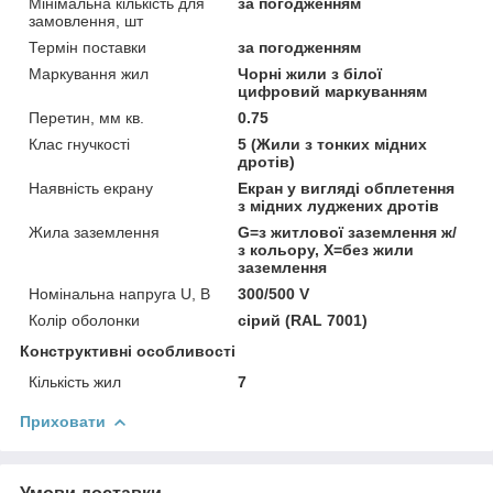
Мінімальна кількість для
за погодженням
замовлення, шт
Термін поставки
за погодженням
Маркування жил
Чорні жили з білої
цифровий маркуванням
Перетин, мм кв.
0.75
Клас гнучкості
5 (Жили з тонких мідних
дротів)
Наявність екрану
Екран у вигляді обплетення
з мідних луджених дротів
Жила заземлення
G=з житлової заземлення ж/
з кольору, Х=без жили
заземлення
Номінальна напруга U, В
300/500 V
Колір оболонки
сірий (RAL 7001)
Конструктивні особливості
Кількість жил
7
Приховати