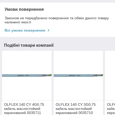
Умови повернення
Законом не передбачено повернення та обмін даного товару
належної якості
Всі умови повернення
Подібні товари компанії
OLFLEX 140 CY 4G0,75
OLFLEX 140 CY 3G0,75
OLF
кабель маслостойкий
кабель маслостойкий
кабе
екранований 0035711
екранований 0035710
екра