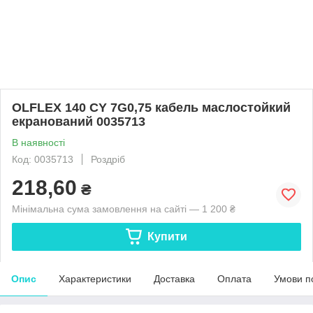
OLFLEX 140 CY 7G0,75 кабель маслостойкий
екранований 0035713
В наявності
Код: 0035713
Роздріб
218,60
₴
Мінімальна сума замовлення на сайті — 1 200 ₴
Купити
Опис
Характеристики
Доставка
Оплата
Умови п