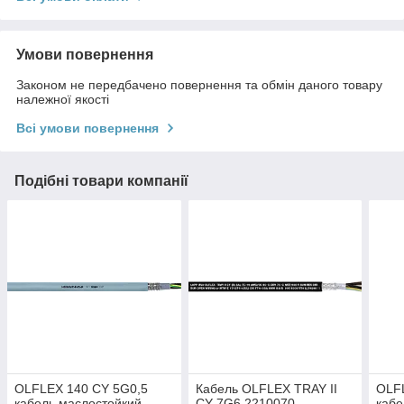
Умови повернення
Законом не передбачено повернення та обмін даного товару
належної якості
Всі умови повернення
Подібні товари компанії
OLFLEX 140 CY 5G0,5
Кабель OLFLEX TRAY II
OLF
кабель маслостойкий
CY 7G6 2210070
кабе