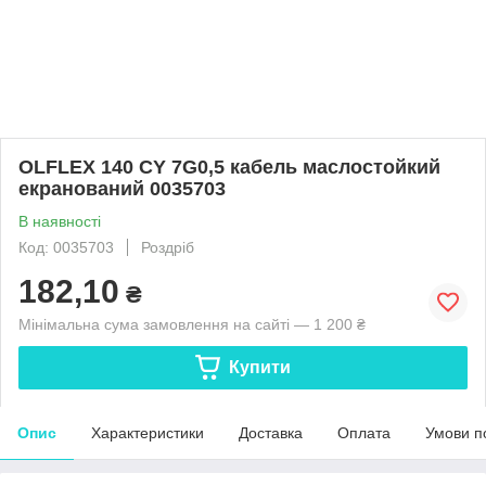
OLFLEX 140 CY 7G0,5 кабель маслостойкий
екранований 0035703
В наявності
Код: 0035703
Роздріб
182,10
₴
Мінімальна сума замовлення на сайті — 1 200 ₴
Купити
Опис
Характеристики
Доставка
Оплата
Умови п