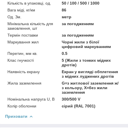
Кількість в упаковці, од.
50 / 100 / 500 / 1000
Вага міді, кг/км
86
Од. Зм.
метр
Мінімальна кількість для
за погодженням
замовлення, шт
Термін поставки
за погодженням
Маркування жил
Чорні жили з білої
цифровий маркуванням
Перетин, мм кв.
0.5
Клас гнучкості
5 (Жили з тонких мідних
дротів)
Наявність екрану
Екран у вигляді обплетення
з мідних луджених дротів
Жила заземлення
G=з житлової заземлення ж/
з кольору, Х=без жили
заземлення
Номінальна напруга U, В
300/500 V
Колір оболонки
сірий (RAL 7001)
Приховати