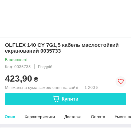
OLFLEX 140 CY 7G1,5 кабель маслостойкий
екранований 0035733
В наявності
Код: 0035733
Роздріб
423,90
₴
Мінімальна сума замовлення на сайті — 1 200 ₴
Купити
Опис
Характеристики
Доставка
Оплата
Умови п