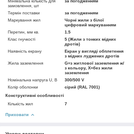
Мінімальна кількість для
за погодженням
замовлення, шт
Термін поставки
за погодженням
Маркування жил
Чорні жили з білої
цифровий маркуванням
Перетин, мм кв.
1.5
Клас гнучкості
5 (Жили з тонких мідних
дротів)
Наявність екрану
Екран у вигляді обплетення
з мідних луджених дротів
Жила заземлення
G=з житлової заземлення ж/
з кольору, Х=без жили
заземлення
Номінальна напруга U, В
300/500 V
Колір оболонки
сірий (RAL 7001)
Конструктивні особливості
Кількість жил
7
Приховати