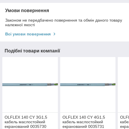
Умови повернення
Законом не передбачено повернення та обмін даного товару
належної якості
Всі умови повернення
Подібні товари компанії
OLFLEX 140 CY 3G1,5
OLFLEX 140 CY 4G1,5
OLF
кабель маслостойкий
кабель маслостойкий
кабе
екранований 0035730
екранований 0035731
екра