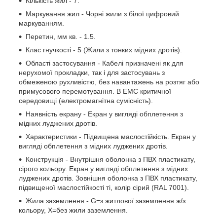
Кількість жил - 7.
Маркування жил - Чорні жили з білої цифровий
маркуванням.
Перетин, мм кв. - 1.5.
Клас гнучкості - 5 (Жили з тонких мідних дротів).
Області застосування - Кабелі призначені як для
нерухомої прокладки, так і для застосувань з
обмеженою рухливістю, без навантажень на розтяг або
примусового перемотування. В ЕМС критичної
середовищі (електромагнітна сумісність).
Наявність екрану - Екран у вигляді обплетення з
мідних луджених дротів.
Характеристики - Підвищена маслостійкість. Екран у
вигляді обплетення з мідних луджених дротів.
Конструкція - Внутрішня оболонка з ПВХ пластикату,
сірого кольору. Екран у вигляді обплетення з мідних
луджених дротів. Зовнішня оболонка з ПВХ пластикату,
підвищеної маслостійкості ті, колір сірий (RAL 7001).
Жила заземлення - G=з житлової заземлення ж/з
кольору, Х=без жили заземлення.