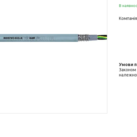
В наявнос
Компанія
Законом 
належної