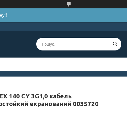
у!!
EX 140 CY 3G1,0 кабель
остойкий екранований 0035720