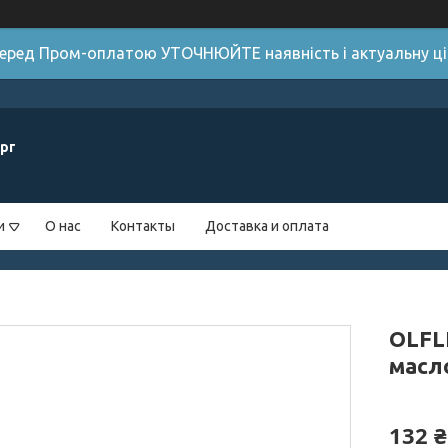
 Перед Пром-оплатою УТОЧНЮЙТЕ наявність і актуальну цін
рг
и
О нас
Контакты
Доставка и оплата
OLFL
масл
132 ₴