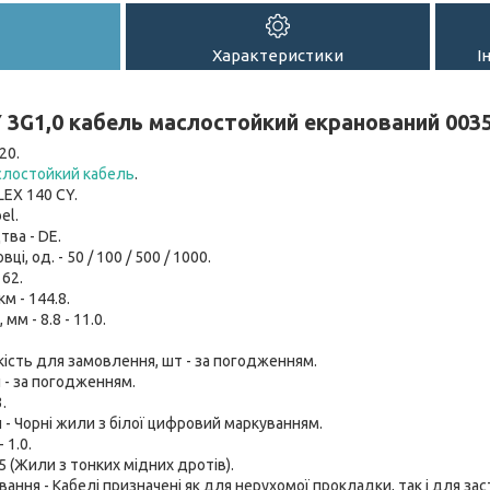
Характеристики
І
 3G1,0 кабель маслостойкий екранований 003
20.
лостойкий кабель
.
LEX 140 CY.
el.
тва - DE.
вці, од. - 50 / 100 / 500 / 1000.
 62.
км - 144.8.
мм - 8.8 - 11.0.
кість для замовлення, шт - за погодженням.
 - за погодженням.
.
- Чорні жили з білої цифровий маркуванням.
 1.0.
 5 (Жили з тонких мідних дротів).
вання - Кабелі призначені як для нерухомої прокладки, так і для з