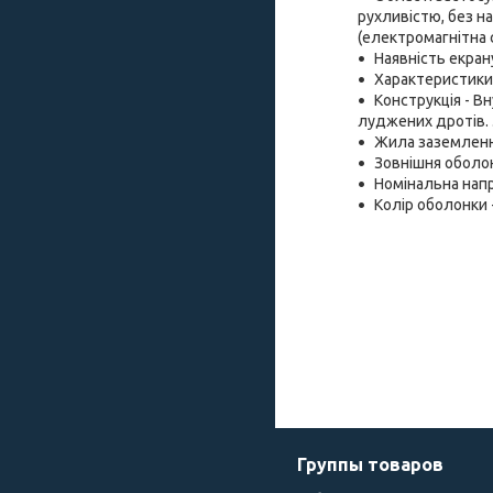
рухливістю, без н
(електромагнітна с
Наявність екран
Характеристики 
Конструкція - В
луджених дротів. З
Жила заземленн
Зовнішня оболонк
Номінальна напру
Колір оболонки -
Группы товаров