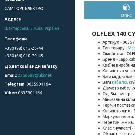
САМТОРГ ЕЛЕКТРО
Опис
Шахтарська, 5, Київ, Україна
OLFLEX 140 CY
Артикул - 00357
Тип товару -
Мас
+380 (98) 615-25-44
Сімейство - OLF
+380 (66) 010-79-45
Бренд - Lapp Kab
Країна виробниц
Кількість в упако
2250688@ukr.net
Вага міді, кг/км -
Вага
кабелю, кг
/
0635901164
Діаметр кабелю, 
0635901164
Од. Зм. - метр.
Мінімальна кіль
Термін поставки
Кількість жил - 3
Маркування жил 
Перетин, мм кв. -
Клас гнучкості -
Області застосу