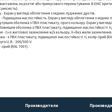
авантажень на розтяг або примусового перемотування. В ЕМС крит
умісність).
у - Екран у вигляді обплетення з мідних луджених дротів.
- Підвищена маслостійкість. Екран у вигляді обплетення з мідних 
нутрішня оболонка з ПВХ пластикату, сірого кольору. Екран у вигляд
овнішня оболонка з ПВХ пластикату, підвищеної маслостійкості ті, к
я - G=з житлової заземлення ж/з кольору, Х=без жили заземлення.
а - з ПВХ пластикату, підвищеної маслостійкості ті, колір сірий (RA
га U, В - 300/500 V.
 сірий (RAL 7001).
Производители
Производ