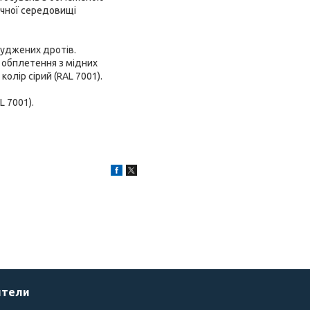
ичної середовищі
луджених дротів.
і обплетення з мідних
олір сірий (RAL 7001).
L 7001).
ители